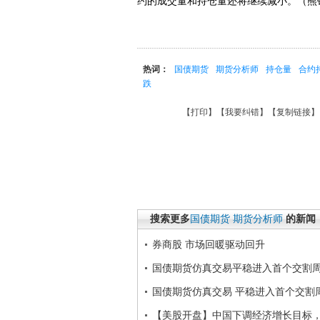
约的成交量和持仓量还将继续减小。（熊
热词：
国债期货
期货分析师
持仓量
合约
跌
【
打印
】【
我要纠错
】【
复制链接
】
搜索更多
国债期货
期货分析师
的新闻
券商股 市场回暖驱动回升
国债期货仿真交易平稳进入首个交割
国债期货仿真交易 平稳进入首个交割
【美股开盘】中国下调经济增长目标