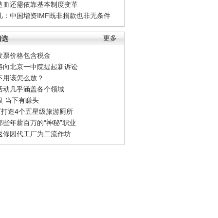
造血还需依靠基本制度变革
凡：中国增资IMF既非捐款也非无条件
精选
更多
发票价格包含税金
将向北京一中院提起新诉讼
不用该怎么放？
活动几乎涵盖各个领域
银 当下有赚头
0万打造4个五星级旅游厕所
那些年薪百万的“神秘”职业
返修因代工厂为二流作坊