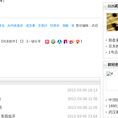
锋）
315
持仓
合约收盘价
成交量
交易日
结算价
涨幅
涨
责任编辑：武召
胎盘
【
转发邮件
】【
】
【一键分享
】
京东
1号
财经
2012-03-06 18:13
周
2012-03-06 11:36
中消
188
周
2012-03-06 11:05
武汉
，美股低开
2012-03-05 23:04