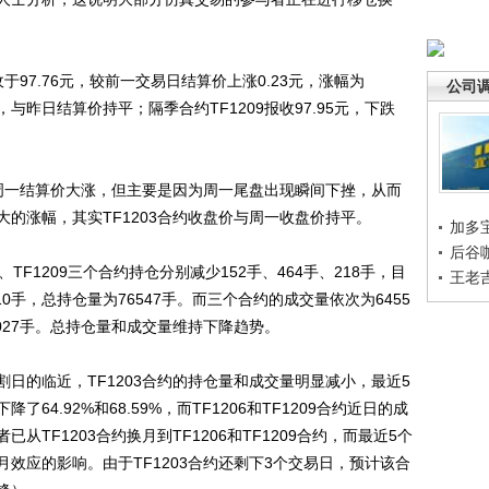
97.76元，较前一交易日结算价上涨0.23元，涨幅为
公司
8元，与昨日结算价持平；隔季合约TF1209报收97.95元，下跌
周一结算价大涨，但主要是因为周一尾盘出现瞬间下挫，从而
的涨幅，其实TF1203合约收盘价与周一收盘价持平。
加多
后谷
TF1209三个合约持仓分别减少152手、464手、218手，目
王老
910手，总持仓量为76547手。而三个合约的成交量依次为6455
38027手。总持仓量和成交量维持下降趋势。
的临近，TF1203合约的持仓量和成交量明显减小，最近5
4.92%和68.59%，而TF1206和TF1209合约近日的成
TF1203合约换月到TF1206和TF1209合约，而最近5个
效应的影响。由于TF1203合约还剩下3个交易日，预计该合