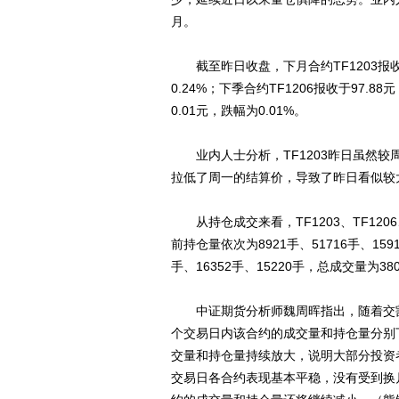
月。
截至昨日收盘，下月合约TF1203报收于
0.24%；下季合约TF1206报收于97.8
0.01元，跌幅为0.01%。
业内人士分析，TF1203昨日虽然较
拉低了周一的结算价，导致了昨日看似较大
从持仓成交来看，TF1203、TF1206、
前持仓量依次为8921手、51716手、15
手、16352手、15220手，总成交量为
中证期货分析师魏周晖指出，随着交割日
个交易日内该合约的成交量和持仓量分别下降了6
交量和持仓量持续放大，说明大部分投资者已从
交易日各合约表现基本平稳，没有受到换月