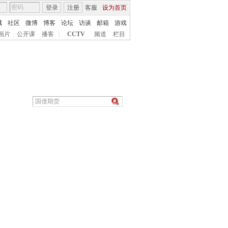
登录
注册
客服
设为首页
城
社区
微博
博客
论坛
访谈
邮箱
游戏
画片
公开课
播客
|
CCTV
频道
栏目