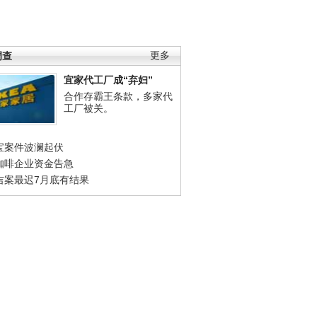
调查
更多
宜家代工厂成“弃妇”
合作存霸王条款，多家代
工厂被关。
宝案件波澜起伏
咖啡企业资金告急
吉案最迟7月底有结果