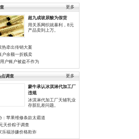
调查
更多
超九成玻尿酸为假货
用关系网织就暴利，8元
产品卖到上万。
素热牵出传销大案
账户余额一折贱卖
店用户账户被盗不作为
热点调查
更多
蒙牛承认冰淇淋代加工厂
违规
冰淇淋代加工厂天辅乳业
存脏乱差问题。
协：苹果维修条款太霸道
0元天价粽子调查
家乐福涉嫌价格欺诈