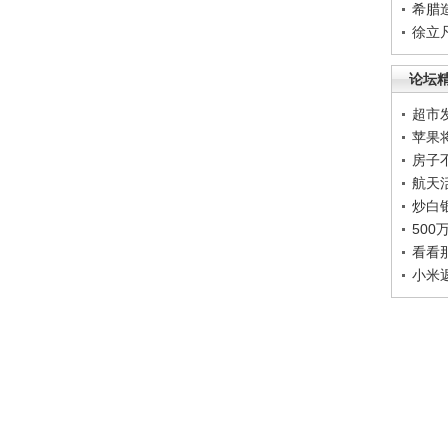
希腊
徐立
论坛
超市
苹果
房子
航天
炒白
50
看看
小米