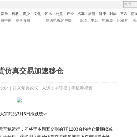
音乐
科教
青少
文化
艺术
公益
产经
汽车
旅游
健康
时尚
三农
商
直播中国
赛事直播
网络电视客户端
|
高清
电影
电视剧
纪录片
动
货仿真交易加速移仓
:04 |
进入复兴论坛
| 来源：中证报 |
手机看视频
大宗商品3月6日涨跌统计
稳运行，即将于本周五交割的TF1203合约持仓量继续减
人士分析，这说明大部分仿真交易的参与者正在进行移仓换