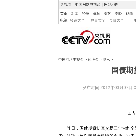
央视网
|
中国网络电视台
|
网站地图
首页
新闻
经济
体育
综艺
春晚
戏曲
电视
频道大全
栏目大全
节目大全
中国网络电视台
>
经济台
>
资讯
>
国债期
发布时间:2012年03月07日 09
国内
昨日，国债期货仿真交易三个合约全天平
少，延续近日以来量仓俱降的态势。业内