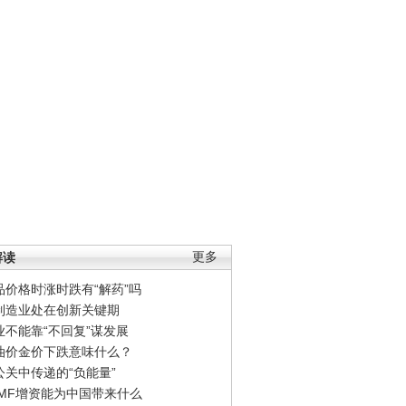
解读
更多
品价格时涨时跌有“解药”吗
制造业处在创新关键期
业不能靠“不回复”谋发展
油价金价下跌意味什么？
公关中传递的“负能量”
IMF增资能为中国带来什么