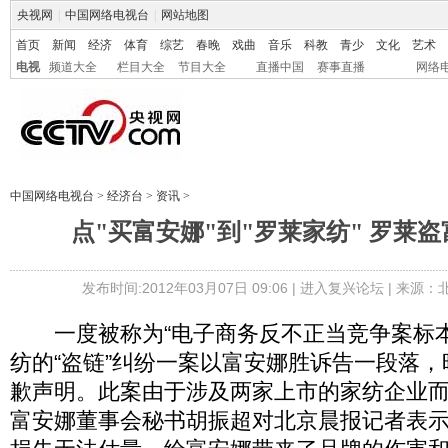
央视网
|
中国网络电视台
|
网站地图
首页
新闻
经济
体育
综艺
春晚
戏曲
音乐
科教
青少
文化
艺术
电视
频道大全
栏目大全
节目大全
直播中国
赛事直播
网络
中国网络电视台
>
经济台
>
资讯
>
点"买富安娜"到"罗莱家纺" 罗莱盗
发布时间:2012年03月07日 09:06 |
进入复兴论坛
| 来源：
一度被称为“电子商务反不正当竞争案标本
纺的“盗链”纠纷一案以富安娜胜诉告一段落
歉声明。此案由于涉及两家上市的家纺企业
富安娜董事会秘书胡振超对北京晨报记者表示