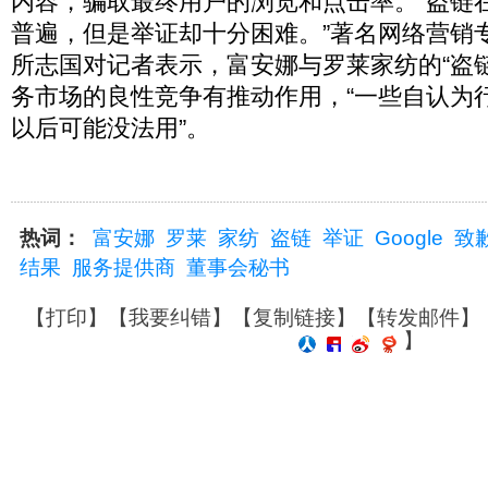
内容，骗取最终用户的浏览和点击率。“盗链
普遍，但是举证却十分困难。”著名网络营销
所志国对记者表示，富安娜与罗莱家纺的“盗
务市场的良性竞争有推动作用，“一些自认为
以后可能没法用”。
热词：
富安娜
罗莱
家纺
盗链
举证
Google
致
结果
服务提供商
董事会秘书
【
打印
】【
我要纠错
】【
复制链接
】【
转发邮件
】
】