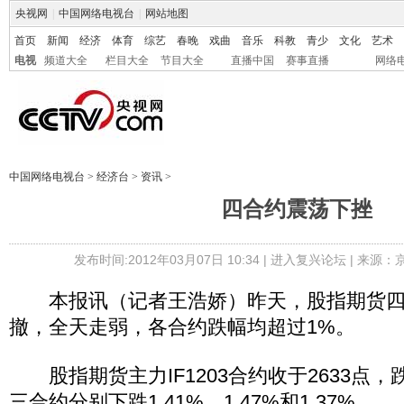
央视网
|
中国网络电视台
|
网站地图
首页
新闻
经济
体育
综艺
春晚
戏曲
音乐
科教
青少
文化
艺术
电视
频道大全
栏目大全
节目大全
直播中国
赛事直播
网络
中国网络电视台
>
经济台
>
资讯
>
四合约震荡下挫
发布时间:2012年03月07日 10:34 |
进入复兴论坛
| 来源：
本报讯（记者王浩娇）昨天，股指期货四
撤，全天走弱，各合约跌幅均超过1%。
股指期货主力IF1203合约收于2633点，跌
三合约分别下跌1.41%、1.47%和1.37%。