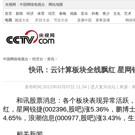
央视网
|
中国网络电视台
|
网站地图
首页
新闻
经济
体育
综艺
春晚
戏曲
音乐
科教
青少
文化
艺术
电视
频道大全
栏目大全
节目大全
直播中国
赛事直播
网络
中国网络电视台
>
经济台
>
资讯
>
快讯：云计算板块全线飘红 星网锐
发布时间:2012年03月07日 11:34 |
进入复兴论坛
| 来源：
和讯股票消息：各个板块表现异常活跃，
红，星网锐捷(002396,股吧)涨5.36%，鹏博士(
4.65%，浪潮信息(000977,股吧)涨3.43%，
相关新闻