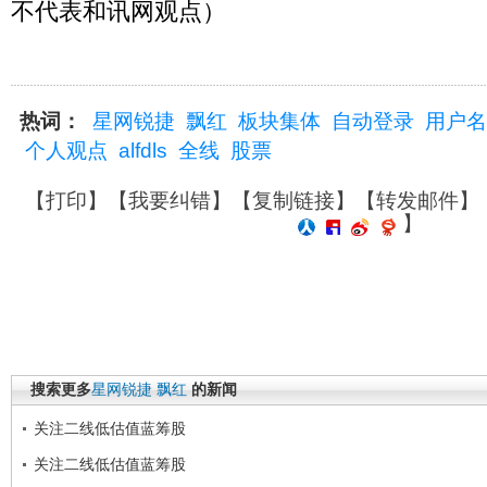
不代表和讯网观点）
热词：
星网锐捷
飘红
板块集体
自动登录
用户名
个人观点
alfdls
全线
股票
【
打印
】【
我要纠错
】【
复制链接
】【
转发邮件
】
】
搜索更多
星网锐捷
飘红
的新闻
关注二线低估值蓝筹股
关注二线低估值蓝筹股