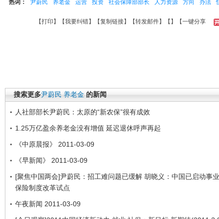
热词：
尹蔚民
养老金
运营
投资
社会保障部部长
人力资源
方向
办法
【
打印
】【
我要纠错
】【
复制链接
】【
转发邮件
】【
】
【一键分享
搜索更多
尹蔚民
养老金
的新闻
人社部部长尹蔚民：太原的“新农保”很有成效
1.25万亿盈余养老金没有增值 延迟退休呼声再起
《中原晨报》 2011-03-09
《早新闻》 2011-03-09
[聚焦中国两会]尹蔚民：招工难问题已缓解 胡晓义：中国已启动事
保险制度改革试点
午夜新闻 2011-03-09