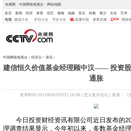
央视网
|
中国网络电视台
|
网站地图
首页
新闻
经济
体育
综艺
春晚
戏曲
音乐
科教
青少
文化
艺术
电视
频道大全
栏目大全
节目大全
直播中国
赛事直播
网络
中国网络电视台
>
经济台
>
资讯
>
建信恒久价值基金经理顾中汉—— 投资股
通胀
发布时间:2012年03月07日 16:08 |
进入复兴论坛
| 来源：《
今日投资财经资讯有限公司近日发布的20
理调查结果显示，今年初以来，多数基金经理