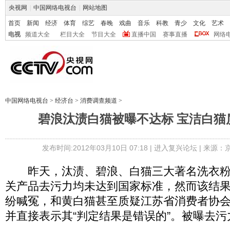
央视网
|
中国网络电视台
|
网站地图
首页
新闻
经济
体育
综艺
春晚
戏曲
音乐
科教
青少
文化
艺术
电视
频道大全
栏目大全
节目大全
直播中国
赛事直播
网络
中国网络电视台
>
经济台
>
消费调查频道
>
碧浪汰渍白猫被曝不达标 宝洁白猫
发布时间:2012年03月10日 07:18 |
进入复兴论坛
| 来源：
昨天，汰渍、碧浪、白猫三大著名洗衣粉
关产品去污力均未达到国家标准，然而该结
纷喊冤，和黄白猫甚至质疑江苏省消费者协
并直接表示其“判定结果是错误的”。被曝去污