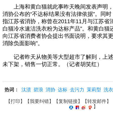
上海和黄白猫就此事昨天晚间发表声明，
消协公布的“不达标结果没有法律依据”。同
指江苏省消协，称曾在2011年11月与江苏省
白猫冷水速洁洗衣粉为达标产品”。和黄白猫
向江苏省消费者协会提出书面说明，要求其
消除负面影响”。
记者昨天从物美等大型超市了解到，上述
未下架，销售一切正常。（记者胡笑红）
热词：
汰渍
碧浪
消协
达标
去污力
茉莉型
洗
【
打印
】【
我要纠错
】【
复制链接
】【
转发邮件
】
】