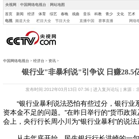
央视网
|
中国网络电视台
|
网站地图
首页
新闻
经济
体育
综艺
春晚
戏曲
音乐
科教
青少
文化
艺术
电视
频道大全
栏目大全
节目大全
直播中国
赛事直播
网络
中国网络电视台
>
经济台
>
资讯
>
银行业"非暴利说"引争议 日赚28.
发布时间:2012年03月13日 07:36 |
进入复兴论坛
| 来源：
“银行业暴利说法恐怕有些过分，银行业
资本金不足的问题。”在昨日举行的“货币政策
会上，央行行长周小川为“银行业暴利”的说法
从去年底开始，民生银行行长洪崎的一句