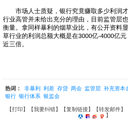
市场人士质疑，银行究竟赚取多少利润才
行业高管并未给出充分的理由，目前监管层
衡量。拿同样暴利的烟草业比，有公开资料显示
草行业的利润总额大概是在3000亿-4000
近三倍。
热词：
非暴利
利差
存贷
两会
监管层
补充资本
银行
银行体系
银监会
【
打印
】【
我要纠错
】【
复制链接
】【
转发邮件
】
】