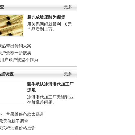
调查
更多
超九成玻尿酸为假货
用关系网织就暴利，8元
产品卖到上万。
素热牵出传销大案
账户余额一折贱卖
店用户账户被盗不作为
热点调查
更多
蒙牛承认冰淇淋代加工厂
违规
冰淇淋代加工厂天辅乳业
存脏乱差问题。
协：苹果维修条款太霸道
0元天价粽子调查
家乐福涉嫌价格欺诈