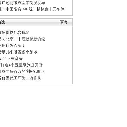
造血还需依靠基本制度变革
凡：中国增资IMF既非捐款也非无条件
精选
更多
发票价格包含税金
将向北京一中院提起新诉讼
不用该怎么放？
活动几乎涵盖各个领域
银 当下有赚头
0万打造4个五星级旅游厕所
那些年薪百万的“神秘”职业
返修因代工厂为二流作坊