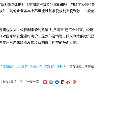
率为3.5%，1年期基准贷款利率6.65%，但除了经营特别
款外，其他企业基本上不可能以基准贷款利率贷到款，一般都
明也认为，银行利率管制政策“劫贫济富”已不合时宜。经历
制对国家银行业进行呵护，显然不合情理，限制利率的政策已
副作用对未来经济发展步伐构成了严重的负面影响。
利润来源
上市银行
利润水平
深发展
净利润
责任编辑：李耀威
【
转发邮件
】【
】
【一键分享
】