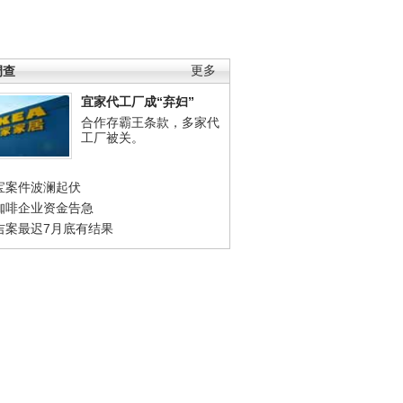
调查
更多
宜家代工厂成“弃妇”
合作存霸王条款，多家代
工厂被关。
宝案件波澜起伏
咖啡企业资金告急
吉案最迟7月底有结果