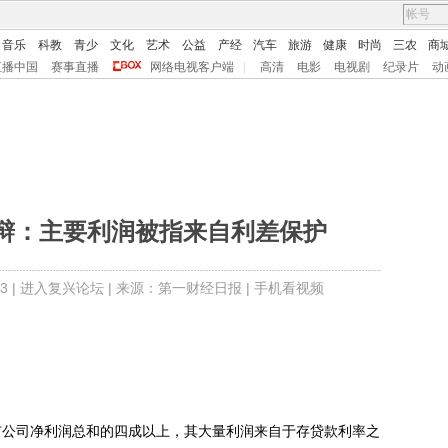
音乐
科教
青少
文化
艺术
公益
产经
汽车
旅游
健康
时尚
三农
商
直播中国
赛事直播
网络电视客户端
|
高清
电影
电视剧
纪录片
动
辩：主要利润被指来自利差保护
3 |
进入复兴论坛
| 来源：第一财经日报 |
手机看视频
公司净利润总和的四成以上，其大量利润来自于存贷款利率之