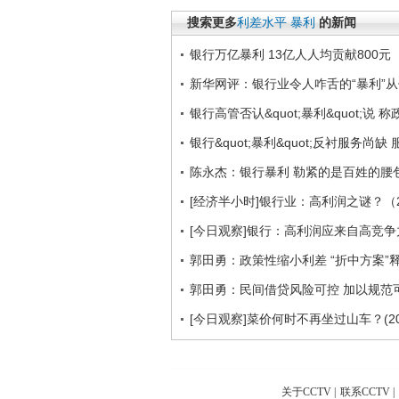
搜索更多
利差水平
暴利
的新闻
银行万亿暴利 13亿人人均贡献800元
新华网评：银行业令人咋舌的“暴利”
银行高管否认&quot;暴利&quot;说
银行&quot;暴利&quot;反衬服务尚
陈永杰：银行暴利 勒紧的是百姓的腰
[经济半小时]银行业：高利润之谜？（20
[今日观察]银行：高利润应来自高竞争力(2
郭田勇：政策性缩小利差 “折中方案”
郭田勇：民间借贷风险可控 加以规范
[今日观察]菜价何时不再坐过山车？(201
关于CCTV
|
联系CCTV
|