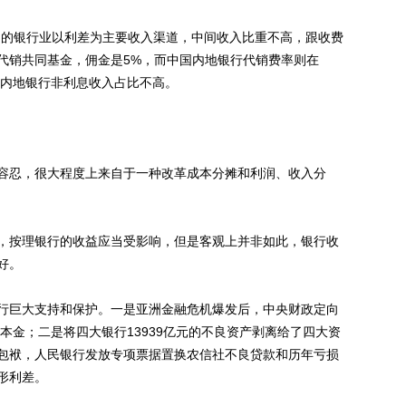
的银行业以利差为主要收入渠道，中间收入比重不高，跟收费
代销共同基金，佣金是5%，而中国内地银行代销费率则在
了内地银行非利息收入占比不高。
忍，很大程度上来自于一种改革成本分摊和利润、收入分
按理银行的收益应当受影响，但是客观上并非如此，银行收
好。
巨大支持和保护。一是亚洲金融危机爆发后，中央财政定向
资本金；二是将四大银行13939亿元的不良资产剥离给了四大资
包袱，人民银行发放专项票据置换农信社不良贷款和历年亏损
形利差。