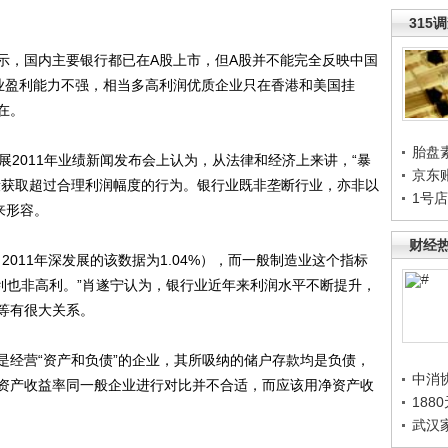
315
，国内主要银行都已在A股上市，但A股并不能完全反映中国
业盈利能力不强，相当多高利润优质企业只在香港和美国挂
在。
胎盘
2011年业绩新闻发布会上认为，从法律和经济上来讲，“暴
京东
段获取超过合理利润幅度的行为。银行业既非垄断行业，亦非以
1号
来形容。
财经
11年深发展的该数据为1.04%），而一般制造业这个指标
利也非高利。”肖遂宁认为，银行业近年来利润水平不断提升，
等有很大关系。
经营“资产和负债”的企业，其所吸纳的储户存款均是负债，
中消
资产收益率同一般企业进行对比并不合适，而应该用净资产收
188
武汉