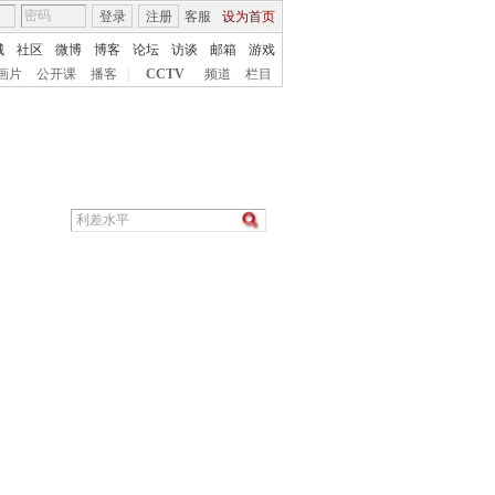
登录
注册
客服
设为首页
城
社区
微博
博客
论坛
访谈
邮箱
游戏
画片
公开课
播客
|
CCTV
频道
栏目