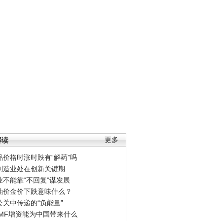
解读
更多
品价格时涨时跌有“解药”吗
制造业处在创新关键期
业不能靠“不回复”谋发展
油价金价下跌意味什么？
公关中传递的“负能量”
IMF增资能为中国带来什么