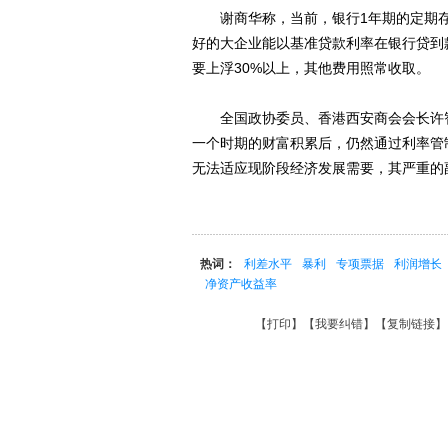
谢商华称，当前，银行1年期的定期存款利
好的大企业能以基准贷款利率在银行贷到
要上浮30%以上，其他费用照常收取。
全国政协委员、香港西安商会会长许智
一个时期的财富积累后，仍然通过利率管
无法适应现阶段经济发展需要，其严重的
热词：
利差水平
暴利
专项票据
利润增长
净资产收益率
【
打印
】【
我要纠错
】【
复制链接
】