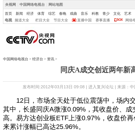
央视网
|
中国网络电视台
|
网站地图
首页
新闻
经济
体育
综艺
春晚
戏曲
音乐
科教
青少
文化
艺术
电视
频道大全
栏目大全
节目大全
直播中国
赛事直播
网络
中国网络电视台
>
经济台
>
资讯
>
同庆A成交创近两年新
发布时间:2012年03月13日 09:08 |
进入复兴论坛
| 来源：中
12日，市场全天处于低位震荡中，场内交
其中，长盛同庆A微涨0.09%，其收盘价、
高。易方达创业板ETF上涨0.97%，收盘价
来累计涨幅已高达25.96%。