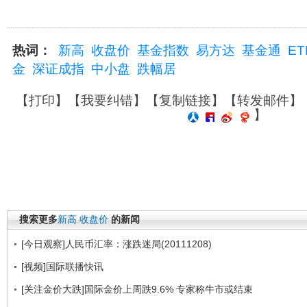
热词：
新高
收盘价
基金指数
易方达
基金通
ET
金
深证成指
中小盘
跌幅居
【
打印
】【
我要纠错
】【
复制链接
】【
转发邮件
】
】
搜索更多
新高
收盘价
的新闻
[今日观察]人民币汇率：涨跌迷局(20111208)
[视频]国际联播快讯
[关注金价大跌]国际金价上周跌9.6% 专家称牛市或结束