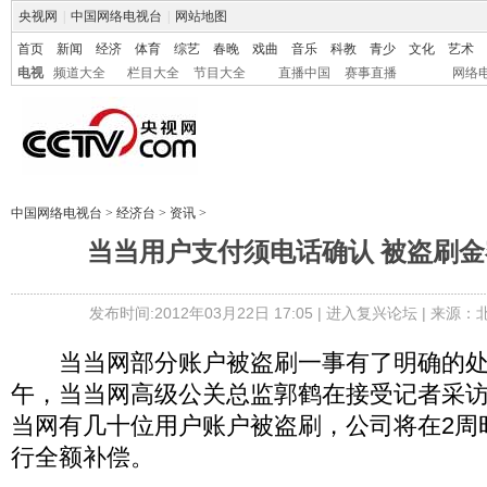
央视网
|
中国网络电视台
|
网站地图
首页
新闻
经济
体育
综艺
春晚
戏曲
音乐
科教
青少
文化
艺术
电视
频道大全
栏目大全
节目大全
直播中国
赛事直播
网络
中国网络电视台
>
经济台
>
资讯
>
当当用户支付须电话确认 被盗刷金
发布时间:2012年03月22日 17:05 |
进入复兴论坛
| 来源：
当当网部分账户被盗刷一事有了明确的处
午，当当网高级公关总监郭鹤在接受记者采
当网有几十位用户账户被盗刷，公司将在2周
行全额补偿。