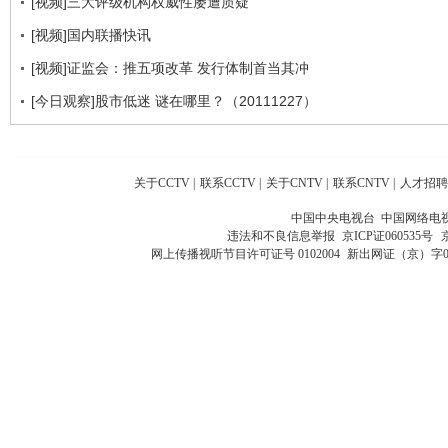
[视频]三大评级机构权威性屡遭质疑
[视频]国内联播快讯
[视频]证监会：推五项改革 发行体制首当其冲
[今日观察]股市低迷 谜在哪里？（20111227）
关于CCTV
|
联系CCTV
|
关于CNTV
|
联系CNTV
|
人才招聘
中国中央电视台 中国网络电
违法和不良信息举报
京ICP证060535号
网上传播视听节目许可证号 0102004
新出网证（京）字0