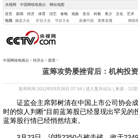
央视网
|
中国网络电视台
|
网站地图
首页
新闻
经济
体育
综艺
春晚
戏曲
音乐
科教
青少
文化
艺术
电视
频道大全
栏目大全
节目大全
直播中国
赛事直播
网络
中国网络电视台
>
经济台
>
股票
>
蓝筹攻势屡挫背后：机构投
发布时间:2012年03月26日 07:34 |
进入复兴论坛
| 来源：21
证监会主席郭树清在中国上市公司协会成
时的惊人判断“目前蓝筹股已经显现出罕见的
蓝筹股行情已经悄然结束。
3月23日，沪指2350点被击破，收于2349.