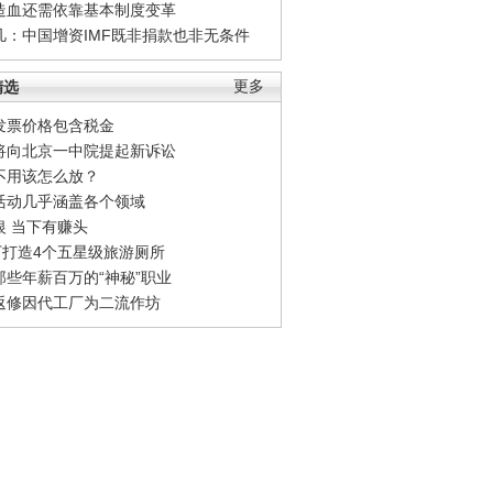
造血还需依靠基本制度变革
凡：中国增资IMF既非捐款也非无条件
精选
更多
发票价格包含税金
将向北京一中院提起新诉讼
不用该怎么放？
活动几乎涵盖各个领域
银 当下有赚头
0万打造4个五星级旅游厕所
那些年薪百万的“神秘”职业
返修因代工厂为二流作坊