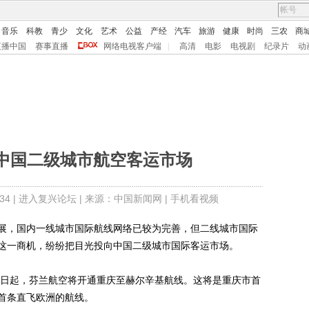
音乐
科教
青少
文化
艺术
公益
产经
汽车
旅游
健康
时尚
三农
商
直播中国
赛事直播
网络电视客户端
|
高清
电影
电视剧
纪录片
动
中国二级城市航空客运市场
4 |
进入复兴论坛
| 来源：中国新闻网 |
手机看视频
，国内一线城市国际航线网络已较为完善，但二线城市国际
这一商机，纷纷把目光投向中国二级城市国际客运市场。
日起，芬兰航空将开通重庆至赫尔辛基航线。这将是重庆市首
首条直飞欧洲的航线。