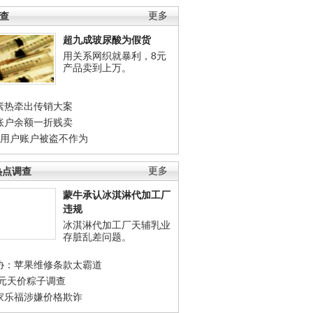
调查
更多
超九成玻尿酸为假货
用关系网织就暴利，8元
产品卖到上万。
素热牵出传销大案
账户余额一折贱卖
店用户账户被盗不作为
热点调查
更多
蒙牛承认冰淇淋代加工厂
违规
冰淇淋代加工厂天辅乳业
存脏乱差问题。
协：苹果维修条款太霸道
0元天价粽子调查
家乐福涉嫌价格欺诈