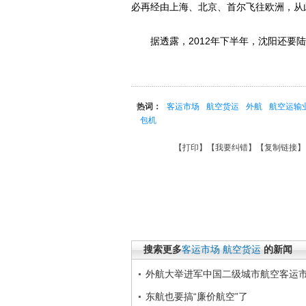
必再经由上海、北京、首尔飞往欧洲，从
据透露，2012年下半年，沈阳还要陆
热词：
客运市场
航空货运
外航
航空运输
包机
【
打印
】【
我要纠错
】【
复制链接
】
搜索更多
客运市场
航空货运
的新闻
外航大举进军中国二级城市航空客运
东航也要搞“廉价航空”了