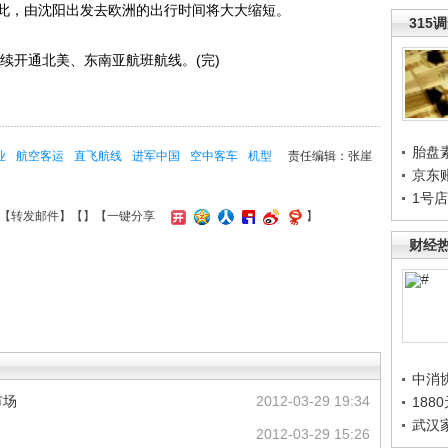
此，由沈阳出发去欧洲的出行时间将大大缩短。
315
续开通北美、东南亚航班航线。(完)
胎盘
业
航空客运
直飞航线
进军中国
空中客车
机型
责任编辑：张崖
京东
1号
【
转发邮件
】【
】
【一键分享
】
财经
中消
市场
2012-03-29 19:34
188
武汉
2012-03-29 15:26