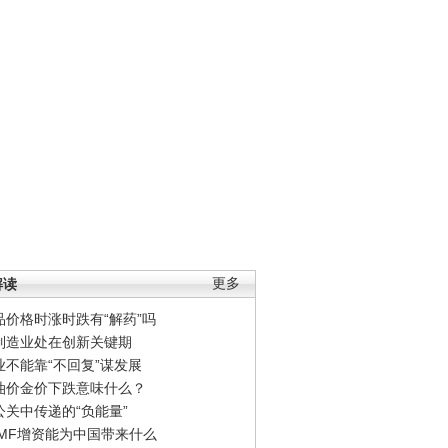
解读
更多
品价格时涨时跌有“解药”吗
制造业处在创新关键期
业不能靠“不回复”谋发展
油价金价下跌意味什么？
公关中传递的“负能量”
IMF增资能为中国带来什么