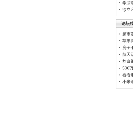
希腊
徐立
论坛
超市
苹果
房子
航天
炒白
50
看看
小米