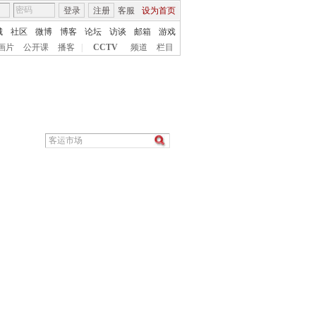
登录
注册
客服
设为首页
城
社区
微博
博客
论坛
访谈
邮箱
游戏
画片
公开课
播客
|
CCTV
频道
栏目