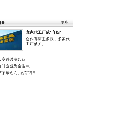
调查
更多
宜家代工厂成“弃妇”
合作存霸王条款，多家代
工厂被关。
宝案件波澜起伏
咖啡企业资金告急
吉案最迟7月底有结果