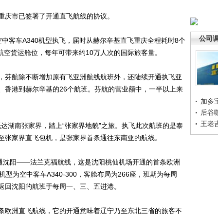
庆市已签署了开通直飞航线的协议。
公司
客车A340机型执飞，届时从赫尔辛基直飞重庆全程耗时8个
吨航空货运舱位，每年可带来约10万人次的国际旅客量。
芬航除不断增加原有飞亚洲航线航班外，还陆续开通执飞亚
、香港到赫尔辛基的26个航班。芬航的营业额中，一半以上来
加多
后谷
王老
达湖南张家界，踏上“张家界地貌”之旅。执飞此次航班的是泰
至张家界直飞包机，是张家界首条通往东南亚的航线。
通沈阳——法兰克福航线，这是沈阳桃仙机场开通的首条欧洲
型为空中客车A340-300，客舱布局为266座，班期为每周
返回沈阳的航班于每周一、三、五进港。
欧洲直飞航线，它的开通意味着辽宁乃至东北三省的旅客不