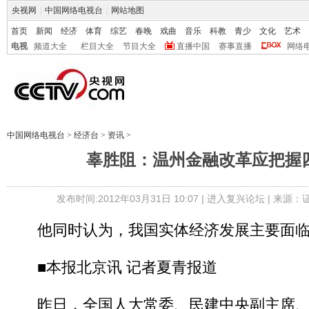
央视网
|
中国网络电视台
|
网站地图
首页
新闻
经济
体育
综艺
春晚
戏曲
音乐
科教
青少
文化
艺术
电视
频道大全
栏目大全
节目大全
直播中国
赛事直播
网络
中国网络电视台
>
经济台
>
资讯
>
辜胜阻：温州金融改革应把握
发布时间:2012年03月31日 10:07 |
进入复兴论坛
| 来源：
他同时认为，我国实体经济发展主要面临
■本报北京讯 记者夏青报道
昨日，全国人大常委、民建中央副主席、