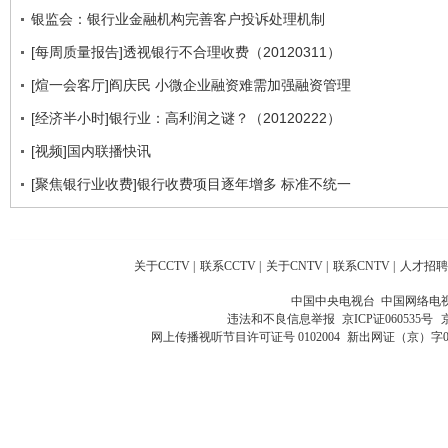
银监会：银行业金融机构完善客户投诉处理机制
[每周质量报告]透视银行不合理收费（20120311）
[煊一会客厅]阎庆民 小微企业融资难需加强融资管理
[经济半小时]银行业：高利润之谜？（20120222）
[视频]国内联播快讯
[聚焦银行业收费]银行收费项目逐年增多 标准不统一
关于CCTV
|
联系CCTV
|
关于CNTV
|
联系CNTV
|
人才招聘
中国中央电视台 中国网络电
违法和不良信息举报
京ICP证060535号
网上传播视听节目许可证号 0102004
新出网证（京）字0