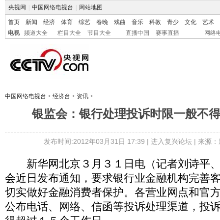
央视网
|
中国网络电视台
|
网站地图
首页
新闻
经济
体育
综艺
春晚
戏曲
音乐
科教
青少
文化
艺术
电视
频道大全
栏目大全
节目大全
直播中国
赛事直播
网络
中国网络电视台
>
经济台
>
资讯
>
银监会：银行处理投诉时限一般不得
发布时间:2012年03月31日 17:39 |
进入复兴论坛
| 来源：
新华网北京３月３１日电（记者刘诗平、
会近日发布通知，要求银行业金融机构完善
切实做好金融消费者保护。各营业网点和官
公布电话、网络、信函等投诉处理渠道，投