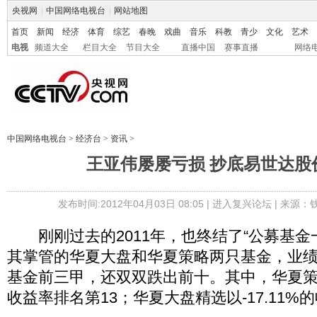
央视网
|
中国网络电视台
|
网站地图
首页
新闻
经济
体育
综艺
春晚
戏曲
音乐
科教
青少
文化
艺术
电视
频道大全
栏目大全
节目大全
直播中国
赛事直播
网络
中国网络电视台
>
经济台
>
资讯
>
王亚伟屡屡亏损 抄底易世达股
发布时间:2012年04月03日 08:05 |
进入复兴论坛
| 来源：
刚刚过去的2011年，也终结了“公募基金
其掌管的华夏大盘和华夏策略两只基金，业
基金前三甲，还双双跌出前十。其中，华夏策略精
收益率排名第13；华夏大盘精选以-17.11%的