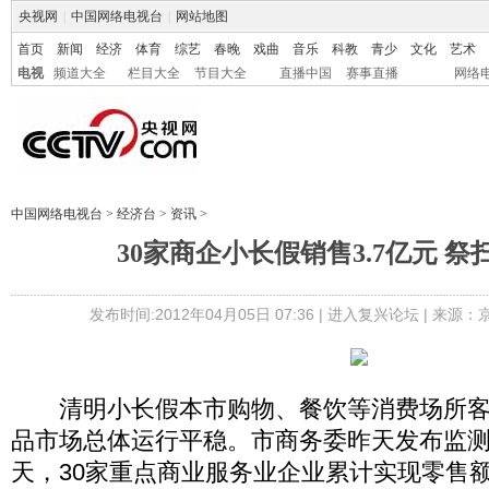
央视网
|
中国网络电视台
|
网站地图
首页
新闻
经济
体育
综艺
春晚
戏曲
音乐
科教
青少
文化
艺术
电视
频道大全
栏目大全
节目大全
直播中国
赛事直播
网络
中国网络电视台
>
经济台
>
资讯
>
30家商企小长假销售3.7亿元 
发布时间:2012年04月05日 07:36 |
进入复兴论坛
| 来源：
清明小长假本市购物、餐饮等消费场所客
品市场总体运行平稳。市商务委昨天发布监测
天，30家重点商业服务业企业累计实现零售额