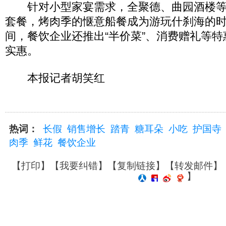
针对小型家宴需求，全聚德、曲园酒楼等
套餐，烤肉季的惬意船餐成为游玩什刹海的
间，餐饮企业还推出“半价菜”、消费赠礼等
实惠。
本报记者胡笑红
热词：
长假
销售增长
踏青
糖耳朵
小吃
护国寺
肉季
鲜花
餐饮企业
【
打印
】【
我要纠错
】【
复制链接
】【
转发邮件
】
】