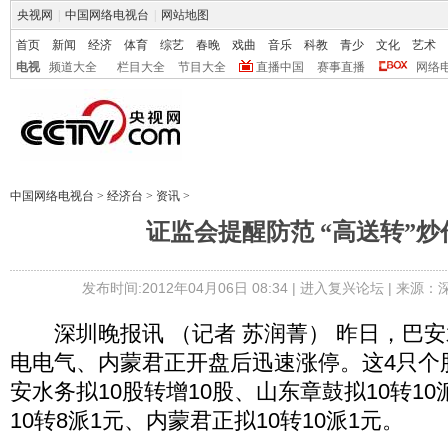
央视网
|
中国网络电视台
|
网站地图
首页
新闻
经济
体育
综艺
春晚
戏曲
音乐
科教
青少
文化
艺术
电视
频道大全
栏目大全
节目大全
直播中国
赛事直播
网络
中国网络电视台
>
经济台
>
资讯
>
证监会提醒防范 “高送转”炒
发布时间:2012年04月06日 08:34 |
进入复兴论坛
| 来源：
深圳晚报讯 （记者 苏润菁） 昨日，巴安
电电气、内蒙君正开盘后迅速涨停。这4只个
安水务拟10股转增10股、山东章鼓拟10转1
10转8派1元、内蒙君正拟10转10派1元。