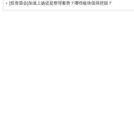
[投资晨会]加速上扬还是整理蓄势？哪些板块值得挖掘？