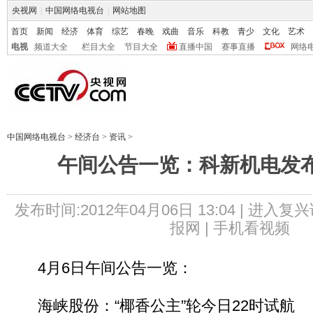
央视网
|
中国网络电视台
|
网站地图
首页
新闻
经济
体育
综艺
春晚
戏曲
音乐
科教
青少
文化
艺术
电视
频道大全
栏目大全
节目大全
直播中国
赛事直播
网络
中国网络电视台
>
经济台
>
资讯
>
午间公告一览：科新机电发
发布时间:2012年04月06日 13:04 |
进入复兴
报网 |
手机看视频
4月6日午间公告一览：
海峡股份：“椰香公主”轮今日22时试航