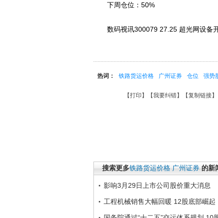
下周仓位：50%
数码视讯300079 27.25 超光网设
热词：
铁路货运价格
广州证券
仓位
强势
【
打印
】【
我要纠错
】【
复制链接
】
搜索更多
铁路货运价格
广州证券
的新
影响3月29日上市公司股价重大消息
工程机械销售大幅回暖 12股底部崛起
国务院通过“十二五”交运体系规划 10