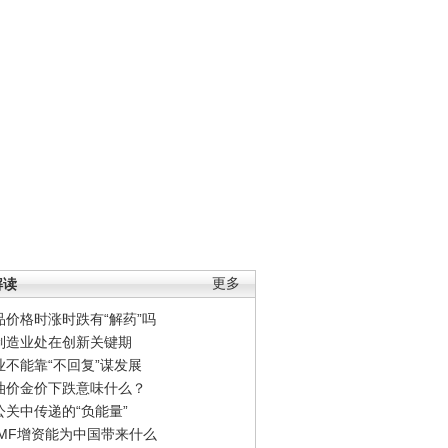
解读
更多
品价格时涨时跌有“解药”吗
制造业处在创新关键期
业不能靠“不回复”谋发展
油价金价下跌意味什么？
公关中传递的“负能量”
IMF增资能为中国带来什么