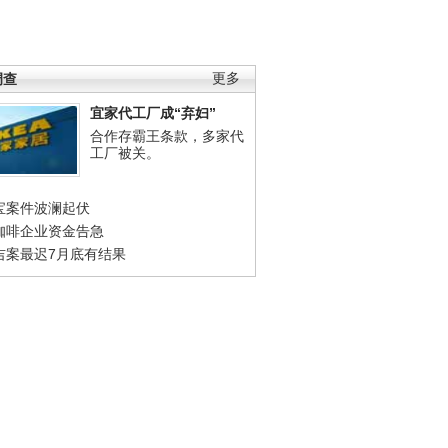
调查
更多
宜家代工厂成“弃妇”
合作存霸王条款，多家代
工厂被关。
宝案件波澜起伏
咖啡企业资金告急
吉案最迟7月底有结果