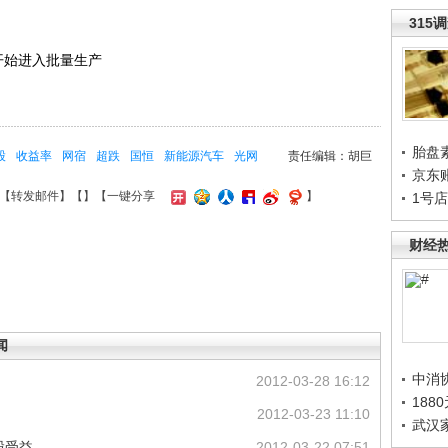
315
备开始进入批量生产
胎盘
股
收益率
网宿
超跌
国恒
新能源汽车
光网
责任编辑：胡巨
京东
【
转发邮件
】【
】
【一键分享
】
1号
财经
闻
中消
2012-03-28 16:12
188
2012-03-23 11:10
武汉
股受益
2012-03-22 07:51