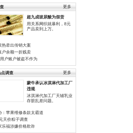
调查
更多
超九成玻尿酸为假货
用关系网织就暴利，8元
产品卖到上万。
素热牵出传销大案
账户余额一折贱卖
店用户账户被盗不作为
热点调查
更多
蒙牛承认冰淇淋代加工厂
违规
冰淇淋代加工厂天辅乳业
存脏乱差问题。
协：苹果维修条款太霸道
0元天价粽子调查
家乐福涉嫌价格欺诈