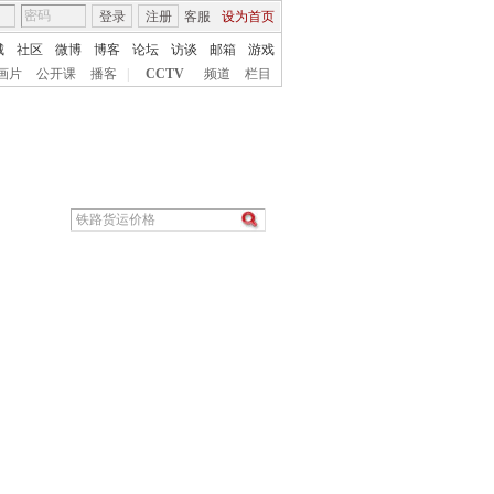
登录
注册
客服
设为首页
城
社区
微博
博客
论坛
访谈
邮箱
游戏
画片
公开课
播客
|
CCTV
频道
栏目