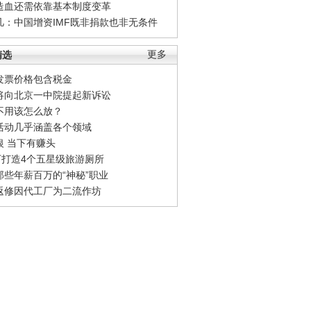
造血还需依靠基本制度变革
凡：中国增资IMF既非捐款也非无条件
精选
更多
发票价格包含税金
将向北京一中院提起新诉讼
不用该怎么放？
活动几乎涵盖各个领域
银 当下有赚头
0万打造4个五星级旅游厕所
那些年薪百万的“神秘”职业
返修因代工厂为二流作坊