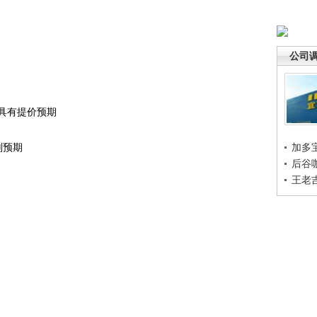
公司
格具有提价预期
划预期
加多
后谷
王老