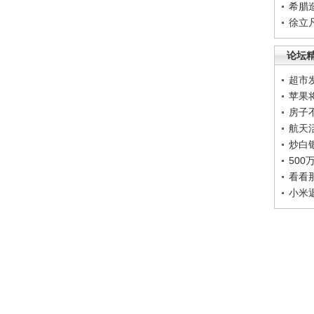
希腊
徐立
论坛
超市
苹果
房子
航天
炒白
50
看看
小米