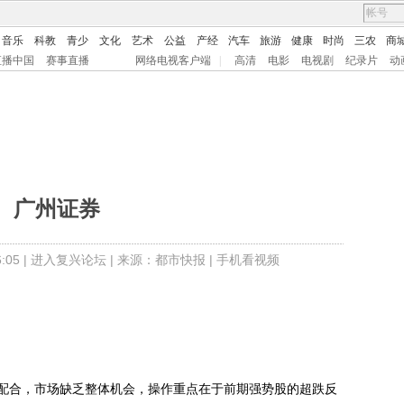
音乐
科教
青少
文化
艺术
公益
产经
汽车
旅游
健康
时尚
三农
商
直播中国
赛事直播
网络电视客户端
|
高清
电影
电视剧
纪录片
动
广州证券
05 |
进入复兴论坛
| 来源：都市快报 |
手机看视频
合，市场缺乏整体机会，操作重点在于前期强势股的超跌反