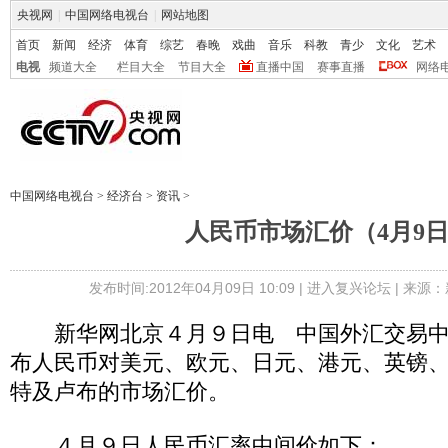
央视网
|
中国网络电视台
|
网站地图
首页
新闻
经济
体育
综艺
春晚
戏曲
音乐
科教
青少
文化
艺术
电视
频道大全
栏目大全
节目大全
直播中国
赛事直播
网络
中国网络电视台
>
经济台
>
资讯
>
人民币市场汇价（4月9
发布时间:2012年04月09日 10:09 |
进入复兴论坛
| 来源：
新华网北京４月９日电 中国外汇交易中
布人民币对美元、欧元、日元、港元、英镑
特及卢布的市场汇价。
４月９日人民币汇率中间价如下：