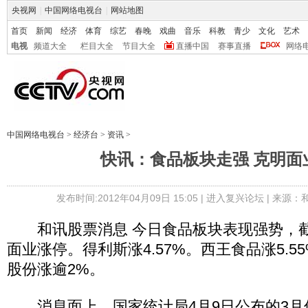
央视网
|
中国网络电视台
|
网站地图
首页
新闻
经济
体育
综艺
春晚
戏曲
音乐
科教
青少
文化
艺术
电视
频道大全
栏目大全
节目大全
直播中国
赛事直播
网络
中国网络电视台
>
经济台
>
资讯
>
快讯：食品板块走强 克明面
发布时间:2012年04月09日 15:05 |
进入复兴论坛
| 来源：
和讯股票消息 今日食品板块表现强势，截至
面业涨停。得利斯涨4.57%。西王食品涨5.
股份涨逾2%。
消息面上，国家统计局4月9日公布的3月