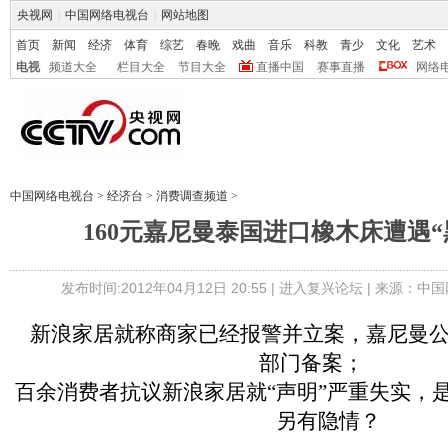
央视网
|
中国网络电视台
|
网站地图
首页
新闻
经济
体育
综艺
春晚
戏曲
音乐
科教
青少
文化
艺术
电视
频道大全
栏目大全
节目大全
直播中国
赛事直播
网络
中国网络电视台
>
经济台
>
消费调查频道
>
160元嘉尼曼泰国进口橡木床遭遇“
发布时间:2012年04月12日 20:55 |
进入复兴论坛
| 来源：中国
新浪家居就称商家已经报警并立案，嘉尼曼
部门备案；
百余消费者抗议新浪家居就“声明”严重失实，
另有隐情？