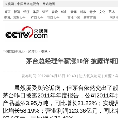
央视网
|
中国网络电视台
|
网站地图
首页
新闻
经济
体育
综艺
春晚
戏曲
音乐
科教
青少
文化
艺术
电视
频道大全
栏目大全
节目大全
直播中国
赛事直播
网络
中国网络电视台
>
经济台
>
资讯
>
茅台总经理年薪涨10倍 披露详
发布时间:2012年04月13日 10:40 |
进入复兴论坛
| 来源：
虽然屡受舆论诟病，但茅台依然交出了靓
茅台昨日披露2011年年度报告，公司2011
产品基酒3.95万吨，同比增长21.22%；实现
比增长58.19%；营业利润123.36亿元，同比