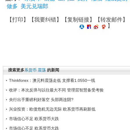
做多
美元兑瑞郎
【
打印
】【
我要纠错
】【
复制链接
】【
转发邮件
】
】
搜索更多
系货币
震荡
的新闻
Thinkforex：澳元料震荡走低 支撑看1.0550一线
收评：本次反弹与以往最大不同 管理层智慧备受考验
央行出手重磅利好落空 头部两连阴?
兴业投资：欧债危机无边无际 欧系货币再刷新低
市场信心不足 欧系货币大跌
市场信心不足 欧系货币大跌