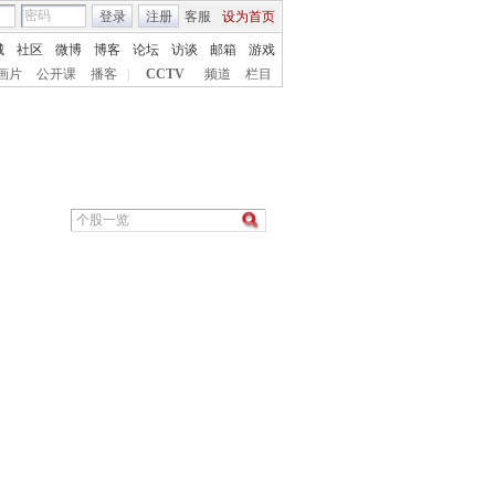
登录
注册
客服
设为首页
城
社区
微博
博客
论坛
访谈
邮箱
游戏
画片
公开课
播客
|
CCTV
频道
栏目