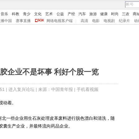
音乐
科教
青少
文化
艺术
公益
产经
汽车
旅游
健康
时尚
三农
商
直播中国
赛事直播
网络电视客户端
|
高清
电影
电视剧
纪录片
动
胶企业不是坏事 利好个股一览
1 |
进入复兴论坛
| 来源：中国青年报 |
手机看视频
搅动着。
河北一些企业用生石灰处理皮革废料进行脱色漂白和清洗，随
胶囊生产企业，并最终流向药品企业。