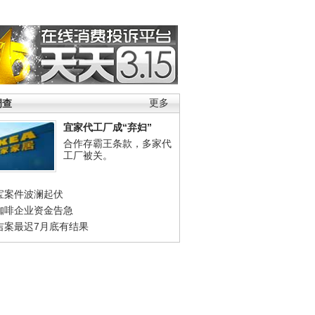
调查
更多
宜家代工厂成“弃妇”
合作存霸王条款，多家代
工厂被关。
宝案件波澜起伏
咖啡企业资金告急
吉案最迟7月底有结果