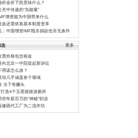
油价金价下跌意味什么？
公关中传递的“负能量”
IMF增资能为中国带来什么
造血还需依靠基本制度变革
凡：中国增资IMF既非捐款也非无条件
精选
更多
发票价格包含税金
将向北京一中院提起新诉讼
不用该怎么放？
活动几乎涵盖各个领域
银 当下有赚头
0万打造4个五星级旅游厕所
那些年薪百万的“神秘”职业
返修因代工厂为二流作坊