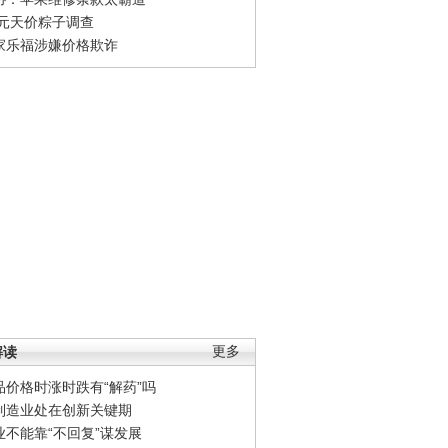
0元天价粽子调查
家乐福涉嫌价格欺诈
解读
更多
品价格时涨时跌有“解药”吗
制造业处在创新关键期
业不能靠“不回复”谋发展