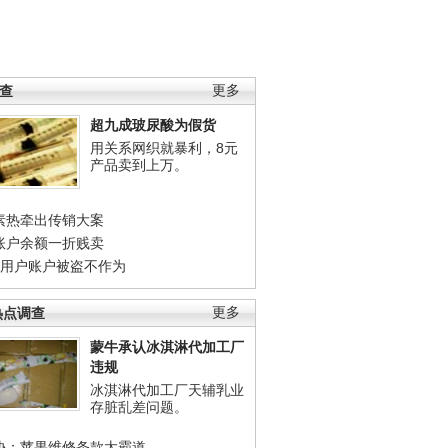
调查
更多
超九成玻尿酸为假货
用关系网织就暴利，8元
产品卖到上万。
素热牵出传销大案
账户余额一折贱卖
店用户账户被盗不作为
热点调查
更多
蒙牛承认冰淇淋代加工厂
违规
冰淇淋代加工厂天辅乳业
存脏乱差问题。
协：苹果维修条款太霸道