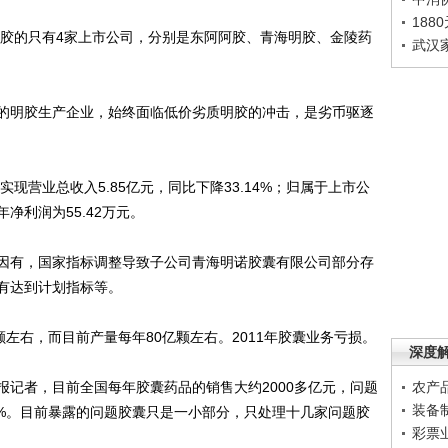
188
胶的只有4家上市公司，分别是东阿阿胶、青海明胶、金陵药
武汉
明胶生产企业，始终面临低价劣质明胶的冲击，是劣币驱逐
营业总收入5.85亿元，同比下降33.14%；归属于上市公
年净利润为55.42万元。
有，国家指标调整导致子公司青海明诺胶囊有限公司部分存
有达到计划指标等。
右，而目前产量每年80亿颗左右。2011年胶囊业务亏损。
深度
者，目前全国每年胶囊药品的销售大约2000多亿元，问题
农产
装备
0%。目前暴露的问题胶囊只是一小部分，只处理十几家问题胶
彩票