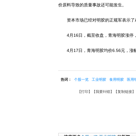
价原料导致的质量事故还可能发生。
资本市场已经对明胶的正规军表示了
4月16日，截至收盘，青海明胶涨停，报5.
4月17日，青海明胶均价6.56元，涨幅10
热词：
个股一览
工业明胶
食用明胶
医用
【
打印
】【
我要纠错
】【
复制链接
】