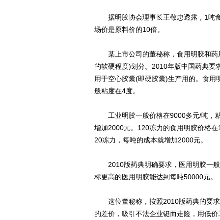
据明胶协会理事长王敬忠透露，1吨食用
场价是原料价的10倍。
某上市公司的董秘称，食用明胶和药用明
的软硬程度)划分。2010年版中国药典
用于空心胶囊(即硬胶囊)生产用的。食用
般粘度在4度。
工业明胶一般价格在9000多元/吨，粘
增加2000元。120冻力的食用明胶价格在1
20冻力，每吨的成本就增加2000元。
2010版药典明确要求，医用明胶一般在1
标更高的医用明胶能达到每吨50000元。
这位董秘称，按照2010版药典的要求
的差价，吸引不法企业铤而走险，用低价