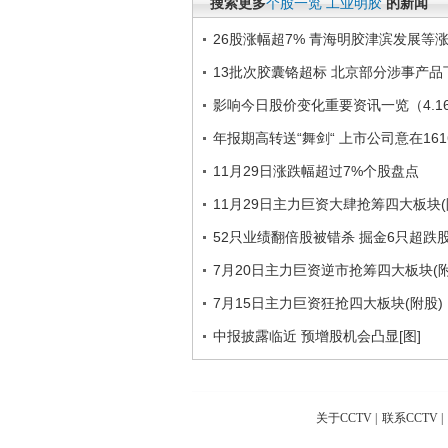
搜索更多
个股一览
工业明胶
的新闻
26股涨幅超7% 青海明胶津滨发展等
13批次胶囊铬超标 北京部分涉事产品
影响今日股价变化重要资讯一览（4.1
年报期高转送“舞剑“ 上市公司意在16
11月29日涨跌幅超过7%个股盘点
11月29日主力巨资大肆抢筹四大板块(
52只业绩翻倍股被错杀 掘金6只超跌
7月20日主力巨资逆市抢筹四大板块(附
7月15日主力巨资狂抢四大板块(附股)
中报披露临近 预增股机会凸显[图]
关于CCTV
|
联系CCTV
|