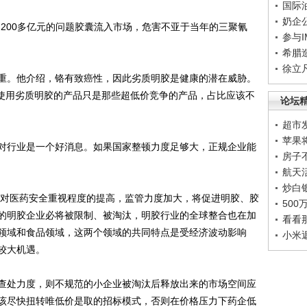
国际
奶企
00多亿元的问题胶囊流入市场，危害不亚于当年的三聚氰
参与
希腊
徐立
。他介绍，铬有致癌性，因此劣质明胶是健康的潜在威胁。
，使用劣质明胶的产品只是那些超低价竞争的产品，占比应该不
论坛
超市
苹果
行业是一个好消息。如果国家整顿力度足够大，正规企业能
房子
航天
炒白
对医药安全重视程度的提高，监管力度加大，将促进明胶、胶
50
的明胶企业必将被限制、被淘汰，明胶行业的全球整合也在加
看看
领域和食品领域，这两个领域的共同特点是受经济波动影响
小米
较大机遇。
处力度，则不规范的小企业被淘汰后释放出来的市场空间应
该尽快扭转唯低价是取的招标模式，否则在价格压力下药企低