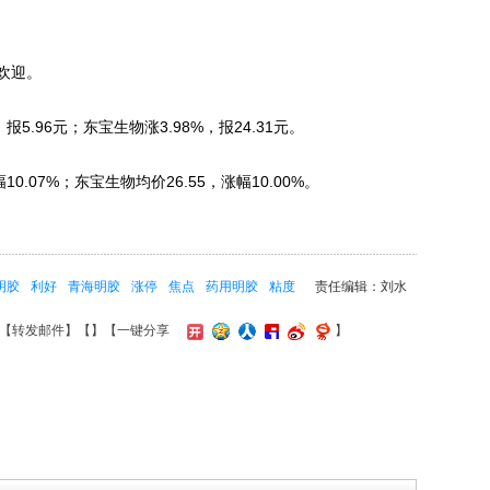
欢迎。
96元；东宝生物涨3.98%，报24.31元。
.07%；东宝生物均价26.55，涨幅10.00%。
明胶
利好
青海明胶
涨停
焦点
药用明胶
粘度
责任编辑：刘水
【
转发邮件
】【
】
【一键分享
】