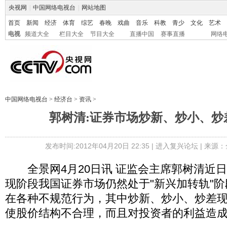
央视网
|
中国网络电视台
|
网站地图
首页
新闻
经济
体育
综艺
春晚
戏曲
音乐
科教
青少
文化
艺术
电视
频道大全
栏目大全
节目大全
直播中国
赛事直播
网络
中国网络电视台
>
经济台
>
资讯
>
郭树清:证券市场炒新、炒小、炒
发布时间:2012年04月20日 22:35 |
进入复兴论坛
| 来源：
全景网4月20日讯 证监会主席郭树清近
现阶段我国证券市场仍然处于"新兴加转轨"
在各种不规范行为，其中炒新、炒小、炒差
使股价结构不合理，而且对投资者的利益造