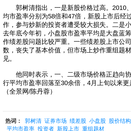
郭树清指出，一是新股价格过高。2010、2
均市盈率分别为58倍和47倍，新股上市后经过
作，参与炒新的投资者遭受较大损失。二是
去年底今年初，小盘股市盈率平均是大盘蓝筹股
作绩差股问题比较严重。一些绩差股上市公
数，丧失了基本价值，但市场上炒作重组题
见。
他同时表示，一、二级市场价格正趋向协
行平均市盈率回落至30余倍，4月上旬以来更
（全景网/陈丹蓉）
热词：
郭树清
证券市场
绩差股
小盘股
股价结构
平均市盈率
投资者
新股上市
重组题材