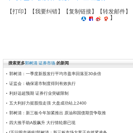
【
打印
】【
我要纠错
】【
复制链接
】【
转发邮件
】
】
搜索更多
郭树清
证券市场
的新闻
郭树清：一季度新股发行平均市盈率回落至30余倍
证监会：确保退市制度得到有效执行
利好远超预期 证券行业突破限制
五大利好力挺股指走强 大盘成功站上2400
郭树清：新三板今年加紧推出 原油和国债期货争取推
四大推手助A股飙升 大行情轮廓已现
[五问股市顽疾]郭树清：新三板市场方案正在抓紧准备