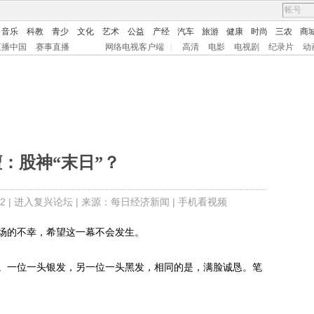
音乐
科教
青少
文化
艺术
公益
产经
汽车
旅游
健康
时尚
三农
商
直播中国
赛事直播
网络电视客户端
|
高清
电影
电视剧
纪录片
动
：股神“末日”？
2 |
进入复兴论坛
| 来源：每日经济新闻 |
手机看视频
的不幸，希望这一幕不会发生。
一位一头银发，另一位一头黑发，相同的是，满脸诚恳。笔