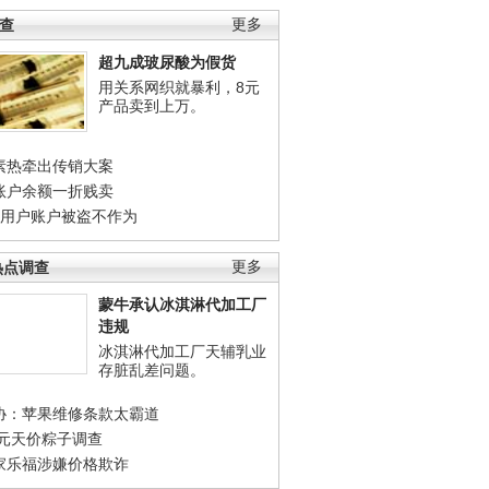
调查
更多
超九成玻尿酸为假货
用关系网织就暴利，8元
产品卖到上万。
素热牵出传销大案
账户余额一折贱卖
店用户账户被盗不作为
热点调查
更多
蒙牛承认冰淇淋代加工厂
违规
冰淇淋代加工厂天辅乳业
存脏乱差问题。
协：苹果维修条款太霸道
0元天价粽子调查
家乐福涉嫌价格欺诈