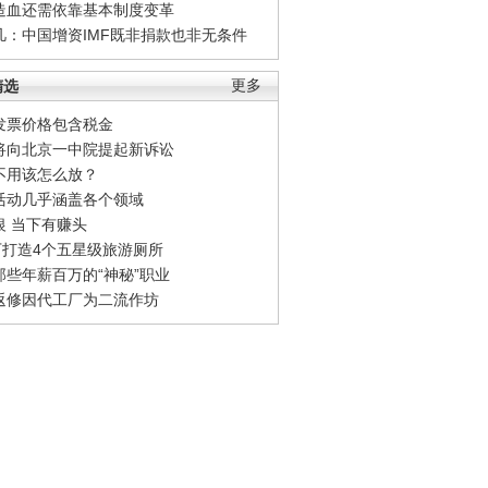
造血还需依靠基本制度变革
凡：中国增资IMF既非捐款也非无条件
精选
更多
发票价格包含税金
将向北京一中院提起新诉讼
不用该怎么放？
活动几乎涵盖各个领域
银 当下有赚头
0万打造4个五星级旅游厕所
那些年薪百万的“神秘”职业
返修因代工厂为二流作坊