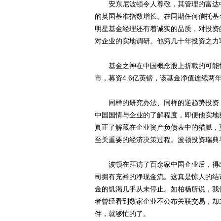
安东尼波顿令人尊敬，其管理的富达中国特
的英国基准指数增长。在同期任何信托基
明星基金经理还有着诚实的品质，对投资
对企业的实地调研。他穷几十年投资之力
基金之神在中国概念股上折戟的可能性较
市，募资4.6亿英镑，该基金净值连续两
同样的研究办法、同样的逆趋势投资，
中国国情与企业的了解程度，即便他实地
真正了解藏在企业资产负债表中的猫腻，
至关重要的经济决策过程。波顿投资瑞典
波顿在拜访了百余家中国企业后，得出
司拥有充裕的净现金流。这真是惊人的结
金的饥渴几乎从未停止。如柏杨所说，我
者曾经看到数家企业不公布关联交易，却
件，就够忙的了。