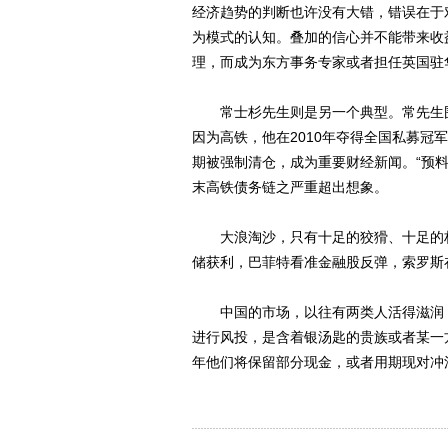
经济趋势的判断也许没有大错，错误在于
为模式的认知。叠加的信心并不能带来收
理，而成为东方事务专家或者担任英国驻
常士杉先生则是另一个典型。常先生围
因为高铁，他在2010年夺得全国私募冠
期被强制清仓，成为重要财经新闻。“预
末高铁债务链之严重超出想象。
大浪淘沙，只有十足的狡猾、十足的权
储获利，巴菲特看准金融股反弹，索罗斯
中国的市场，以往有两类人活得滋润：
进行风投，是含着银汤匙的贵族或者某一
年他们将保留部分现金，或者用期现对冲