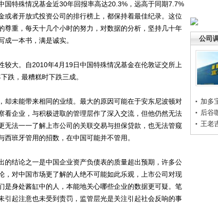
殊情况基金近30年回报率高达20.3%，远高于同期7.7%
金或者开放式投资公司的排行榜上，都保持着最佳纪录。这位
的尊重，每天十几个小时的努力，对数据的分析，坚持几十年
公司
写成一本书，满是诚实。
大。自2010年4月19日中国特殊情况基金在伦敦证交所上
年下跌，最糟糕时下跌三成。
却未能带来相同的业绩。最大的原因可能在于安东尼波顿对
加多
后谷
察看企业，与积极进取的管理层作了深入交流，但他仍然无法
王老
更无法一一了解上市公司的关联交易与担保贷款，也无法管窥
与西班牙管用的招数，在中国可能并不管用。
的结论之一是中国企业资产负债表的质量超出预期，许多公
论，对中国市场更了解的人绝不可能如此乐观，上市公司对现
们是身处酱缸中的人，本能地关心哪些企业的数据更可疑。笔
未引起注意也未受到责罚，监管层光是关注引起社会反响的事