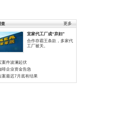
调查
更多
宜家代工厂成“弃妇”
合作存霸王条款，多家代
工厂被关。
宝案件波澜起伏
咖啡企业资金告急
吉案最迟7月底有结果