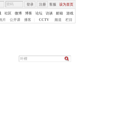
登录
注册
客服
设为首页
城
社区
微博
博客
论坛
访谈
邮箱
游戏
画片
公开课
播客
|
CCTV
频道
栏目