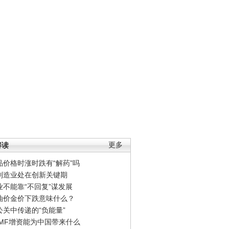
解读
更多
品价格时涨时跌有“解药”吗
制造业处在创新关键期
业不能靠“不回复”谋发展
油价金价下跌意味什么？
公关中传递的“负能量”
IMF增资能为中国带来什么