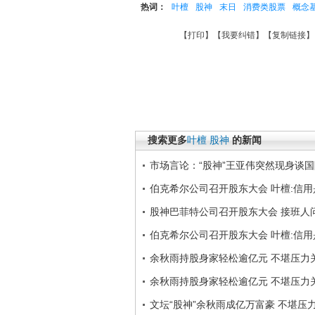
热词：
叶檀
股神
末日
消费类股票
概念
【
打印
】【
我要纠错
】【
复制链接
】
搜索更多
叶檀
股神
的新闻
市场言论：“股神”王亚伟突然现身谈
伯克希尔公司召开股东大会 叶檀:信
股神巴菲特公司召开股东大会 接班人
伯克希尔公司召开股东大会 叶檀:信
余秋雨持股身家轻松逾亿元 不堪压力
余秋雨持股身家轻松逾亿元 不堪压力
文坛“股神”余秋雨成亿万富豪 不堪压