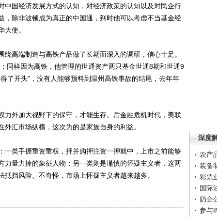
对中国经济发展方式的认知，对经济政策的认知以及对民企行
益，除非波顿成为真正的中国通，到时他可以考虑不当基金经
华大使。
绕高端制造与高铁产品做了长期而深入的调研，信心十足。
军；同样因为高铁，他管理的世通资产两只基金世通8期和世通9
料得了开头”，没有人能够预料到温州高铁事故的结尾，去年年
力外加大视野下的保守，才能生存。后金融危机时代，美联
在外汇市场纵横，这次为的是家族自身的利益。
深度
一类手握重资重权，押并购押注资一押就中，上市之前能够
农产
方力量力捧的象征人物；另一类则是谨慎的怀疑主义者，这两
装备
法抵挡风险。不奇怪，市场上怀疑主义者越来越多。
彩票
国际
奶企
参与