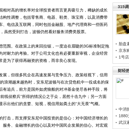
315
相对高的增长率对全球投资者而言更具吸引力，稀缺的成长
结构性调整，包括零售商、电器、鞋类、珠宝商，以及消费带
车、电信及互联网，同时包括金融股、地产代理商和一些医药
初，虽然受到打击，波顿仍然看好服务消费类股票。
胎盘
范围。在政策上的来回拉锯，一度迫在眉睫的3G标准制定拖
京东
为对耐力的考验。对于公司文化也有必要重新审视，企业经营
1号
常是为了获得再融资的资格，而非良心发现。
财经
展，但很多民企在高速发展与竞争压力、政策歧视下，信用
概股的浪潮越来越热时，安东尼波顿与在次贷危机中一役成名的保
后有追兵，前方是国外如虎狼般的对冲基金使尽各种手段，将
“前线侦察兵”所得的情况公之于众，居然十击九中；另一方面
显示出他们的贪婪、短视，视信用如粪土的“大无畏”气概。
中消
188
打击，而支撑安东尼中国投资的是信心：对中国经济增长的
武汉
、服务、金融增长的信心以及对中国民企发展的信心。对宏观