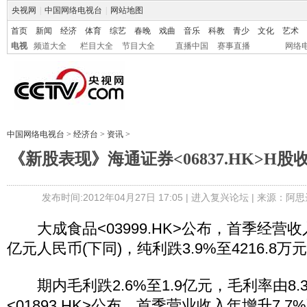
央视网
|
中国网络电视台
|
网站地图
首页
新闻
经济
体育
综艺
春晚
戏曲
音乐
科教
青少
文化
艺术
电视
频道大全
栏目大全
节目大全
直播中国
赛事直播
网络
中国网络电视台
>
经济台
>
资讯
>
《新股表现》海通证券<06837.HK>H股收
发布时间:2012年04月27日 17:05 |
进入复兴论坛
| 来源：阿思
大成食品<03999.HK>公布，首季经营收入年
亿元人民币(下同)，纯利跌3.9%至4216.8
期内毛利跌2.6%至1.9亿元，毛利率由8.3
<01893.HK>公布，首季营业收入年增升7.7