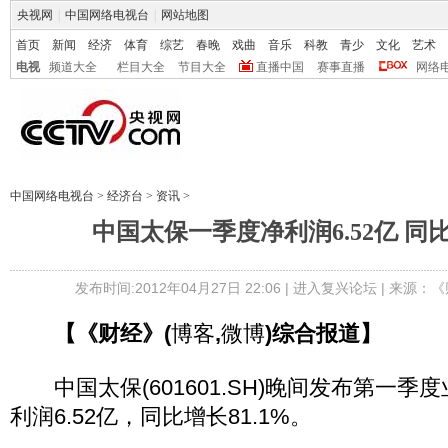
央视网
|
中国网络电视台
|
网站地图
首页
新闻
经济
体育
综艺
春晚
戏曲
音乐
科教
青少
文化
艺术
电视
频道大全
栏目大全
节目大全
直播中国
赛事直播
网络
中国网络电视台
>
经济台
>
资讯
>
中国太保一季度净利润6.52亿 同比
发布时间:2012年04月27日 22:06 |
进入复兴论坛
| 来源：《
【《财经》(
博客
,
微博
)综合报道】
中国太保(601601.SH)晚间发布第一季
利润6.52亿，同比增长81.1%。