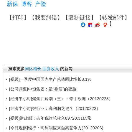
新保
博客
产险
【
打印
】【
我要纠错
】【
复制链接
】【
转发邮件
】
】
搜索更多
同比增长
业务收入
的新闻
[视频]一季度中国国内生产总值同比增长8.1%
[公司调查]中恒集团：最“委屈”的变脸
[经济半小时]聚焦并购潮（三）：牵手欧洲（20120228）
[经济半小时]银行业：高利润之谜？（20120222）
[视频]财政部：去年税收总收入89720.31亿元
[今日观察]银行：高利润应来自高竞争力(20120206)