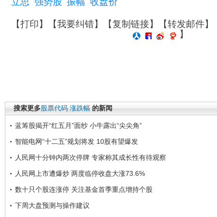
立思
强势股
振幅
收盘价
【
打印
】【
我要纠错
】【
复制链接
】【
转发邮件
】
】
搜索更多
股票代码
涨跌幅
的新闻
蓝筹股揭开“红五月”面纱 小牛露出“尖尖角”
智能电网“十二五”规划将发 10股有望爆发
人民网十分钟内两次停牌 专家称其成长性有待观察
人民网上市遭爆炒 两度临停收盘大涨73.6%
数十只个股连涨停 关注基金首季重点增持个股
下周大盘预测与操作建议