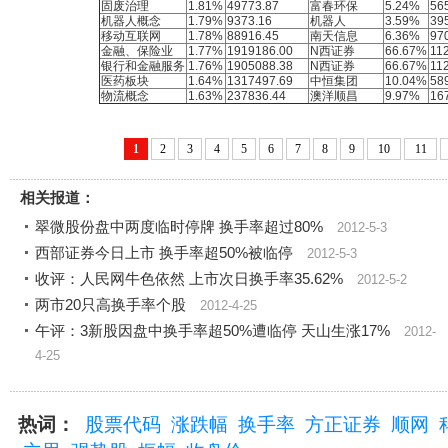
固废治理
1.81%
49773.87
富春环保
5.24%
56
机器人概念
1.79%
9373.16
机器人
3.59%
39
移动互联网
1.78%
88916.45
南天信息
6.36%
97
金融、保险业
1.77%
1919186.00
N西证券
66.67%
11
银行和金融服务
1.76%
1905088.38
N西证券
66.67%
11
医药板块
1.64%
1317497.69
中恒集团
10.04%
58
物流概念
1.63%
237836.44
澳洋顺昌
9.97%
16
1
2
3
4
5
6
7
8
9
10
11
相关报道：
翠微股份盘中两度临时停牌 换手率超过80%
2012-5-3
西部证券今日上市 换手率超50%被临停
2012-5-3
收评：人民网牛色依然 上市次日换手率35.62%
2012-5-2
两市20只高换手率个股
2012-4-25
午评：3新股因盘中换手率超50%遭临停 天山生涨17%
2012-
4-25
热词：
股票代码
涨跌幅
换手率
方正证券
顺网