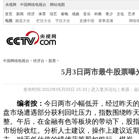
央视网
|
中国网络电视台
|
网站地图
首页
新闻
经济
体育
综艺
春晚
戏曲
音乐
科教
青少
文化
艺术
电视
频道大全
栏目大全
节目大全
直播中国
赛事直播
网络
中国网络电视台
>
经济台
>
股票
>
5月3日两市最牛股票曝
发布时间:2012年05月03日 15:33 |
进入复兴论坛
| 来源：金
编者按：
今日两市小幅低开，经过昨天
盘市场遭遇部分获利回吐压力，指数围绕昨
整。午后，在金融有色等板块的带动下，股
市纷纷收红。分析人士建议，操作上建议近