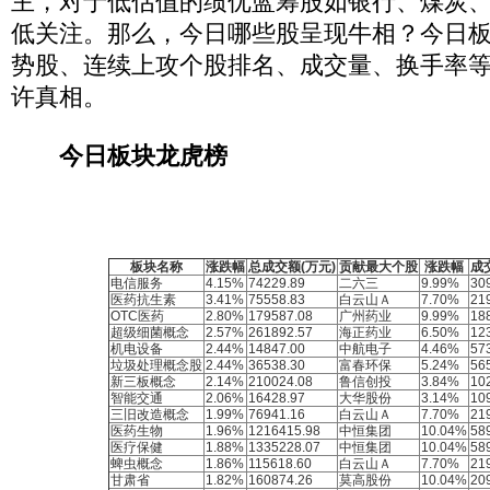
主，对于低估值的绩优蓝筹股如银行、煤炭
低关注。那么，今日哪些股呈现牛相？今日
势股、连续上攻个股排名、成交量、换手率
许真相。
今日板块龙虎榜
板块名称
涨跌幅
总成交额(万元)
贡献最大个股
涨跌幅
成
电信服务
4.15%
74229.89
二六三
9.99%
30
医药抗生素
3.41%
75558.83
白云山Ａ
7.70%
21
OTC医药
2.80%
179587.08
广州药业
9.99%
18
超级细菌概念
2.57%
261892.57
海正药业
6.50%
12
机电设备
2.44%
14847.00
中航电子
4.46%
57
垃圾处理概念股
2.44%
36538.30
富春环保
5.24%
56
新三板概念
2.14%
210024.08
鲁信创投
3.84%
10
智能交通
2.06%
16428.97
大华股份
3.14%
10
三旧改造概念
1.99%
76941.16
白云山Ａ
7.70%
21
医药生物
1.96%
1216415.98
中恒集团
10.04%
58
医疗保健
1.88%
1335228.07
中恒集团
10.04%
58
蜱虫概念
1.86%
115618.60
白云山Ａ
7.70%
21
甘肃省
1.82%
160874.26
莫高股份
10.04%
20