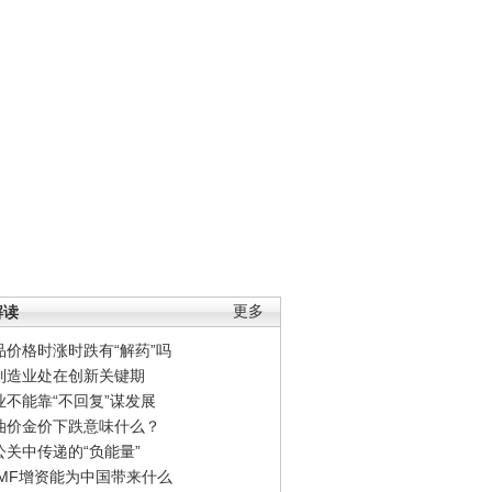
解读
更多
品价格时涨时跌有“解药”吗
制造业处在创新关键期
业不能靠“不回复”谋发展
油价金价下跌意味什么？
公关中传递的“负能量”
IMF增资能为中国带来什么