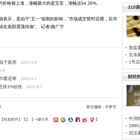
的价格都上涨，涨幅最大的是宝安，涨幅达54.26%。
315
示，是由于“五一”假期的影响，“市场成交暂时迟缓，后市
在底部震荡徘徊”。 记者/曲广宁
胎盘
京东
1号
低于新房
2012-5-9
5-9
财经
乍暖还寒
2012-5-7
还按1%征收
2012-5-7
环
责任编辑：许梦可
中消
【
转发邮件
】【
】
【一键分享
】
188
武汉