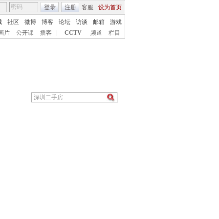
登录
注册
客服
设为首页
城
社区
微博
博客
论坛
访谈
邮箱
游戏
画片
公开课
播客
|
CCTV
频道
栏目