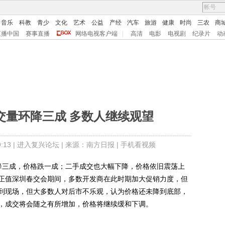
音乐
科教
青少
文化
艺术
公益
产经
汽车
旅游
健康
时尚
三农
商
直播中国
赛事直播
网络电视客户端
|
高清
电影
电视剧
纪录片
动
交量环降三成 多数人继续观望
13 |
进入复兴论坛
| 来源：南方日报 |
手机看视频
下降三成，价格跌一成；二手成交也大幅下降，价格依旧震荡上
正值深圳春交会期间，多数开发商在此时期加大促销力度，但
到现场，但大多数人对后市不乐观，认为价格还未降到底部，
，成交将会随之有所增加，价格将继续缓和下调。