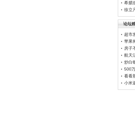
希腊
徐立
论坛
超市
苹果
房子
航天
炒白
50
看看
小米