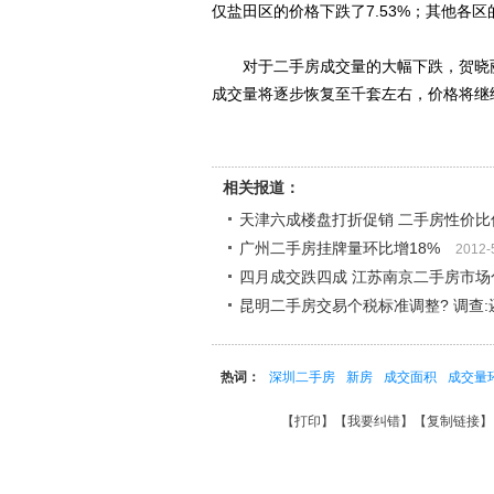
仅盐田区的价格下跌了7.53%；其他各区
对于二手房成交量的大幅下跌，贺晓丽表
成交量将逐步恢复至千套左右，价格将继续
相关报道：
天津六成楼盘打折促销 二手房性价比
广州二手房挂牌量环比增18%
2012-
四月成交跌四成 江苏南京二手房市场
昆明二手房交易个税标准调整? 调查:
热词：
深圳二手房
新房
成交面积
成交量
【
打印
】【
我要纠错
】【
复制链接
】