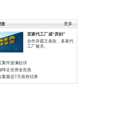
调查
更多
宜家代工厂成“弃妇”
合作存霸王条款，多家代
工厂被关。
宝案件波澜起伏
咖啡企业资金告急
吉案最迟7月底有结果