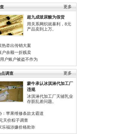
调查
更多
超九成玻尿酸为假货
用关系网织就暴利，8元
产品卖到上万。
素热牵出传销大案
账户余额一折贱卖
店用户账户被盗不作为
热点调查
更多
蒙牛承认冰淇淋代加工厂
违规
冰淇淋代加工厂天辅乳业
存脏乱差问题。
协：苹果维修条款太霸道
0元天价粽子调查
家乐福涉嫌价格欺诈