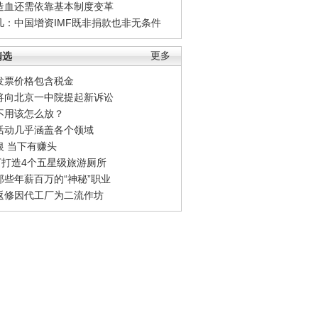
造血还需依靠基本制度变革
凡：中国增资IMF既非捐款也非无条件
精选
更多
发票价格包含税金
将向北京一中院提起新诉讼
不用该怎么放？
活动几乎涵盖各个领域
银 当下有赚头
0万打造4个五星级旅游厕所
那些年薪百万的“神秘”职业
返修因代工厂为二流作坊