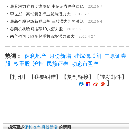
最具潜力券商：遭质疑 中信证券净利百亿
2012-5-7
李世彤：高端装备行业发展潜力大
2012-5-7
最新个股评级新鲜出炉 三股潜力即将激活
2012-5-4
券商机构晚间推荐10只潜力股
2012-5-2
尚普咨询：随车起重机市场潜力很大
2012-4-27
热词：
保利地产
月份新增
硅烷偶联剂
中原证券
股
权重股
沪指
民族证券
动态市盈率
【
打印
】【
我要纠错
】【
复制链接
】【
转发邮件
】
】
搜索更多
保利地产
月份新增
的新闻