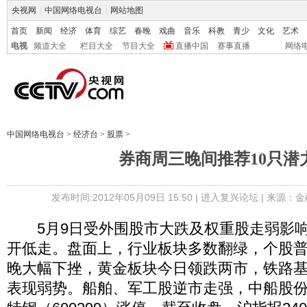
央视网
|
中国网络电视台
|
网站地图
首页
新闻
经济
体育
综艺
春晚
戏曲
音乐
科教
青少
文化
艺术
电视
频道大全
栏目大全
节目大全
直播中国
赛事直播
网络
中国网络电视台
>
经济台
>
股票
>
券商周三晚间推荐10只潜
发布时间:2012年05月09日 15:50 |
进入复兴论坛
| 来源：金
5月9日受外围股市大跌及权重股走弱影响
开低走。盘面上，行业板块多数翻绿，个股
晚大幅下挫，黄金板块今日领跌两市，铁路
表现弱势。船舶、军工股逆市走强，中船股份（