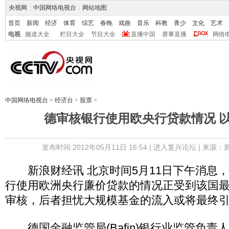
央视网
|
中国网络电视台
|
网站地图
首页
新闻
经济
体育
综艺
春晚
戏曲
音乐
科教
青少
文化
艺术
电视
频道大全
栏目大全
节目大全
直播中国
赛事直播
网络
中国网络电视台
>
经济台
>
股票
>
德审核银行使用欧央行贷款情况 
发布时间:2012年05月11日 16:54 |
进入复兴论坛
| 来源：
新浪财经讯 北京时间5月11日下午消息
行使用欧洲央行廉价贷款的情况正受到该国
审核，后者担忧大规模基金的流入或将最终引
德国金融监管局(Bafin)银行业监管负责人Raim