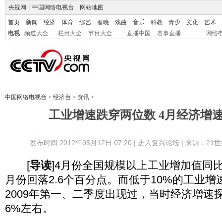
央视网
|
中国网络电视台
|
网站地图
首页
新闻
经济
体育
综艺
春晚
戏曲
音乐
科教
青少
文化
艺术
电视
频道大全
栏目大全
节目大全
直播中国
赛事直播
网络
中国网络电视台
>
经济台
>
资讯
>
工业增速跌穿两位数 4月经济增
发布时间:2012年05月12日 07:20 |
进入复兴论坛
| 来源：21
[
导读
]4月份全国规模以上工业增加值同比
月份回落2.6个百分点。而低于10%的工业
2009年第一、二季度出现过，当时经济增速
6%左右。