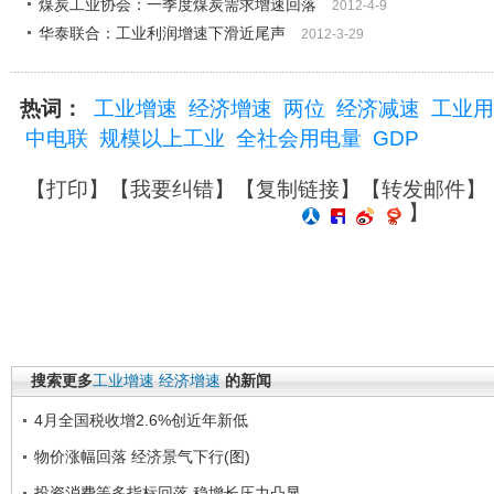
煤炭工业协会：一季度煤炭需求增速回落
2012-4-9
华泰联合：工业利润增速下滑近尾声
2012-3-29
热词：
工业增速
经济增速
两位
经济减速
工业用
中电联
规模以上工业
全社会用电量
GDP
【
打印
】【
我要纠错
】【
复制链接
】【
转发邮件
】
】
搜索更多
工业增速
经济增速
的新闻
4月全国税收增2.6%创近年新低
物价涨幅回落 经济景气下行(图)
投资消费等多指标回落 稳增长压力凸显