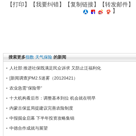
【
打印
】【
我要纠错
】【
复制链接
】【
转发邮件
】
】
搜索更多
指数
天气保险
的新闻
人社部:推进社保既满足民众诉求 又防止泛福利化
[新闻调查]PM2.5迷雾（20120421）
农业急需“保险带”
十大机构看后市：调整基本到位 机会就在明早
内蒙古保监局提建议完善农险制度
中报掘金启幕 下半年投资攻略集锦
中德合作成就与展望