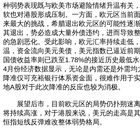
种弱势表现既与欧美市场避险情绪升温有关
软也对港股形成压制。一方面，欧元区当前
来最大的挑战，希腊退出欧元区的可能性逐
其退出，势必造成大量外债违约，进而导致
的急剧恶化。受此影响，欧元汇率持续走低
温，资金流向美元美债，美元指数已逼近前期
国债收益率则已跌至1.78%的接近历史最低
4月份经济数据显示，无论是内需还是外需均
降准仅可充裕银行体系资金面，很难作用于
地A股对于此次降准的反应也较为消极。
展望后市，目前欧元区的局势仍扑朔迷离
将持续高涨，对于港股来说，美元的走高是
恒指短线反弹难改整体弱势格局。