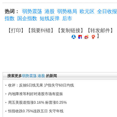
热词：
弱势震荡
港股
弱势格局
欧元区
全日收报
指数
国企指数
短线反弹
后市
【
打印
】【
我要纠错
】【
复制链接
】【
转发邮件
】
】
搜索更多
弱势震荡
港股
的新闻
收评：反抽5日线无果 沪指失守60日均线
内地降准等利好对港股市场有提振
周五美股道指涨0.16% 标普涨0.25%
恒指收跌0.75%连跌五日 失守年线