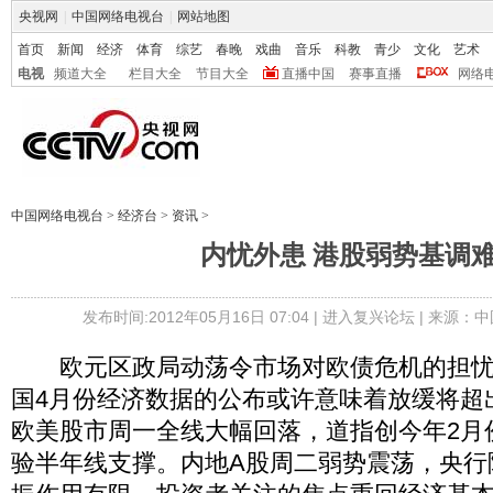
央视网
|
中国网络电视台
|
网站地图
首页
新闻
经济
体育
综艺
春晚
戏曲
音乐
科教
青少
文化
艺术
电视
频道大全
栏目大全
节目大全
直播中国
赛事直播
网络
中国网络电视台
>
经济台
>
资讯
>
内忧外患 港股弱势基调
发布时间:2012年05月16日 07:04 |
进入复兴论坛
| 来源：中
欧元区政局动荡令市场对欧债危机的担忧
国4月份经济数据的公布或许意味着放缓将超
欧美股市周一全线大幅回落，道指创今年2月
验半年线支撑。内地A股周二弱势震荡，央行