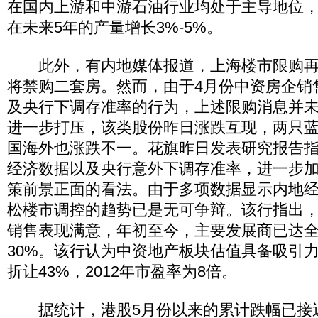
在国内上游和中游石油行业均处于主导地位
在未来5年的产量增长3%-5%。
此外，有内地媒体报道，上海楼市限购再
将禁购二套房。然而，由于4月份中资房企销
及央行下调存准率的行为，上述限购消息并
进一步打压，该类股份昨日涨跌互现，两只
国海外也涨跌不一。花旗昨日发表研究报告指
经济数据以及央行意外下调存准率，进一步
策前景正面的看法。由于多项数据显示内地
松楼市调控的趋势已是无可争辩。该行指出，
销售表现满意，年初至今，主要发展商已达
30%。该行认为中资地产板块估值具备吸引
折让43%，2012年市盈率为8倍。
据统计，港股5月份以来的累计跌幅已接近