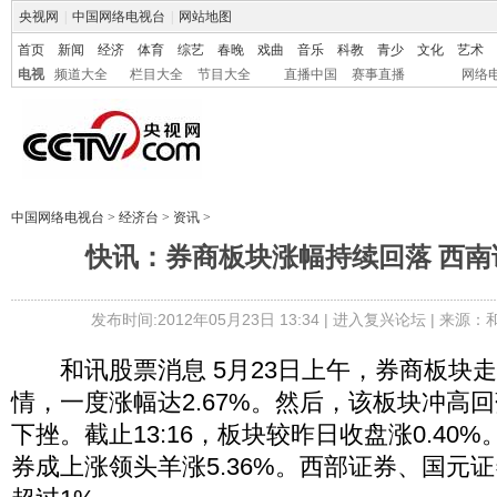
央视网
|
中国网络电视台
|
网站地图
首页
新闻
经济
体育
综艺
春晚
戏曲
音乐
科教
青少
文化
艺术
电视
频道大全
栏目大全
节目大全
直播中国
赛事直播
网络
中国网络电视台
>
经济台
>
资讯
>
快讯：券商板块涨幅持续回落 西南证
发布时间:2012年05月23日 13:34 |
进入复兴论坛
| 来源：
和讯股票消息 5月23日上午，券商板块
情，一度涨幅达2.67%。然后，该板块冲高
下挫。截止13:16，板块较昨日收盘涨0.40
券成上涨领头羊涨5.36%。西部证券、国元