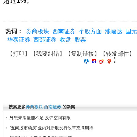
超过1%。
热词：
券商板块
西南证券
个股方面
涨幅达
国元
华泰证券
西部证券
收盘
股票
【
打印
】【
我要纠错
】【
复制链接
】【
转发邮件
】
】
搜索更多
券商板块
西南证券
的新闻
外患未消量能不足 反弹空间有限
[五问股市顽疾]业内对新股发行改革充满期待