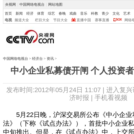
央视网
|
中国网络电视台
|
网站地图
首页
新闻
经济
体育
综艺
春晚
戏曲
音乐
科教
青少
文化
艺术
电视
频道大全
栏目大全
节目大全
直播中国
赛事直播
网络
中国网络电视台
>
经济台
>
资讯
>
中小企业私募债开闸 个人投资者
发布时间:2012年05月24日 11:07 |
进入复兴
济时报 |
手机看视频
5月22日晚，沪深交易所公布《中小企业
法》（下称《试点办法》），首批中小企业私
中旬推出。但是，在《试点办法》中，上交