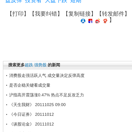
盘反弹
投资者
大盘下跌
短期
【
打印
】【
我要纠错
】【
复制链接
】【
转发邮件
】
】
搜索更多
超跌
强势股
的新闻
消费股走强活跃人气 成交量决定反弹高度
是否企稳关键看成交量
沪指高开震荡涨0.47% 热点不足反攻乏力
《天生我财》 20111025 09:00
《今日证券》 20111012
《谈股论金》 20111012