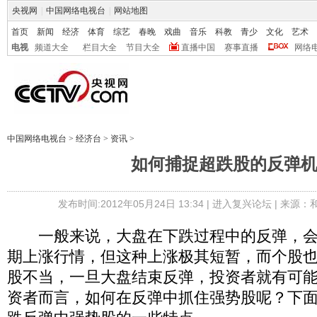
央视网
|
中国网络电视台
|
网站地图
首页
新闻
经济
体育
综艺
春晚
戏曲
音乐
科教
青少
文化
艺术
电视
频道大全
栏目大全
节目大全
直播中国
赛事直播
网络
中国网络电视台
>
经济台
>
资讯
>
如何捕捉超跌股的反弹
发布时间:2012年05月24日 13:34 |
进入复兴论坛
| 来源：
一般来说，大盘在下跌过程中的反弹，会
期上涨行情，但这种上涨极其短暂，而个股
股不当，一旦大盘结束反弹，投资者就有可
资者而言，如何在反弹中抓住强势股呢？下