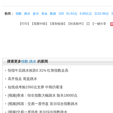
热词：
指数
跳水
提示
资金
数据
100
61.62点
6.69亿元
3132.98点
【
打印
】【
我要纠错
】【
复制链接
】【
转发邮件
】【
】
【一键分享
搜索更多
指数
跳水
的新闻
恒指午后跳水收跌0.31% 红筹指数走高
高开低走 尾盘跳水
短线或考验2350点支撑 中期仍看涨
[视频]香港：恒生指数大幅跳水 险失18000点
[视频]韩国：交易一度停盘 首尔综合指数跳水
[视频]交易一度停盘 首尔综合指数跳水