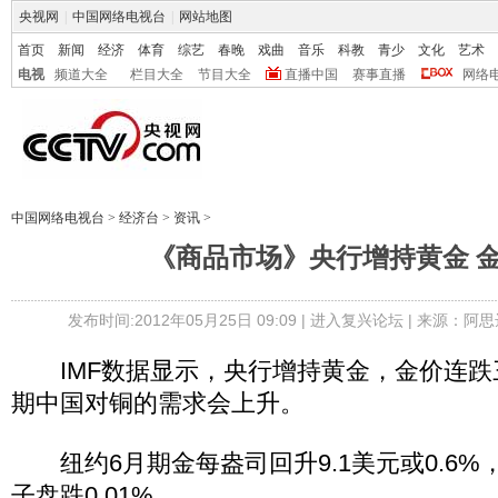
央视网
|
中国网络电视台
|
网站地图
首页
新闻
经济
体育
综艺
春晚
戏曲
音乐
科教
青少
文化
艺术
电视
频道大全
栏目大全
节目大全
直播中国
赛事直播
网络
中国网络电视台
>
经济台
>
资讯
>
《商品市场》央行增持黄金 
发布时间:2012年05月25日 09:09 |
进入复兴论坛
| 来源：阿思
IMF数据显示，央行增持黄金，金价连跌
期中国对铜的需求会上升。
纽约6月期金每盎司回升9.1美元或0.6%，报
子盘跌0.01%。