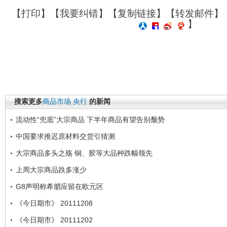
【
打印
】【
我要纠错
】【
复制链接
】【
转发邮件
】
】
搜索更多
商品市场
央行
的新闻
流动性“兜底”大宗商品 下半年商品有望告别颓势
中国要求推迟原材料交货引猜测
大宗商品多头之殇 铜、胶等大品种跌幅领先
上周大宗商品跌多涨少
G8声明称希腊应留在欧元区
《今日期市》 20111208
《今日期市》 20111202