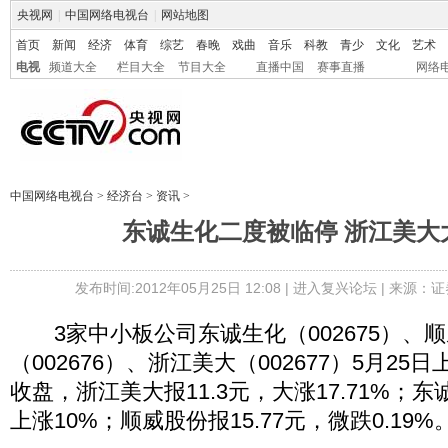
央视网
|
中国网络电视台
|
网站地图
首页
新闻
经济
体育
综艺
春晚
戏曲
音乐
科教
青少
文化
艺术
电视
频道大全
栏目大全
节目大全
直播中国
赛事直播
网络
中国网络电视台
>
经济台
>
资讯
>
东诚生化二度被临停 浙江美大
发布时间:2012年05月25日 12:08 |
进入复兴论坛
| 来源：证
3家中小板公司东诚生化（002675）、
（002676）、浙江美大（002677）5月2
收盘，浙江美大报11.3元，大涨17.71%；东
上涨10%；顺威股份报15.77元，微跌0.19%