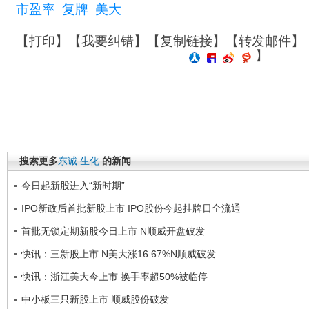
市盈率
复牌
美大
【
打印
】【
我要纠错
】【
复制链接
】【
转发邮件
】
】
搜索更多
东诚
生化
的新闻
今日起新股进入“新时期”
IPO新政后首批新股上市 IPO股份今起挂牌日全流通
首批无锁定期新股今日上市 N顺威开盘破发
快讯：三新股上市 N美大涨16.67%N顺威破发
快讯：浙江美大今上市 换手率超50%被临停
中小板三只新股上市 顺威股份破发