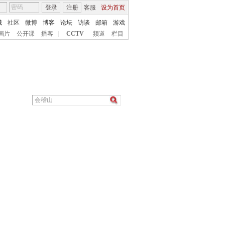
登录
注册
客服
设为首页
城
社区
微博
博客
论坛
访谈
邮箱
游戏
画片
公开课
播客
|
CCTV
频道
栏目