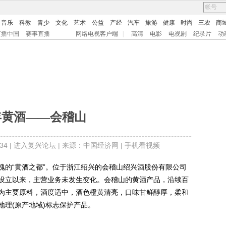
音乐
科教
青少
文化
艺术
公益
产经
汽车
旅游
健康
时尚
三农
商
直播中国
赛事直播
网络电视客户端
|
高清
电影
电视剧
纪录片
动
年黄酒——会稽山
4 |
进入复兴论坛
| 来源：中国经济网 |
手机看视频
的“黄酒之都”。位于浙江绍兴的会稽山绍兴酒股份有限公司
设立以来，主营业务未发生变化。会稽山的黄酒产品，沿续百
为主要原料，酒度适中，酒色橙黄清亮，口味甘鲜醇厚，柔和
理(原产地域)标志保护产品。