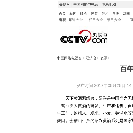
央视网
|
中国网络电视台
|
网站地图
首页
新闻
经济
体育
综艺
春晚
戏曲
电视
频道大全
栏目大全
节目大全
中国网络电视台
>
经济台
>
资讯
>
百
发布时间:2012年05月25日 14:3
天下黄酒源绍兴，绍兴是中国当之无愧
主营业务为黄酒的研发、生产和销售，自
年工艺，以糯米、粳米、小麦、鉴湖水等
爽口。会稽山生产的绍兴黄酒系列是国家地