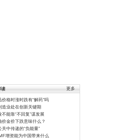
解读
更多
品价格时涨时跌有“解药”吗
制造业处在创新关键期
业不能靠“不回复”谋发展
油价金价下跌意味什么？
公关中传递的“负能量”
IMF增资能为中国带来什么