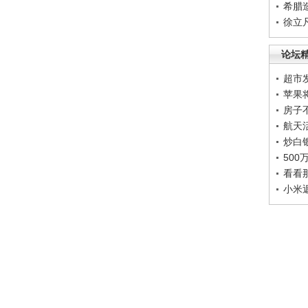
希腊
徐立
论坛
超市
苹果
房子
航天
炒白
50
看看
小米