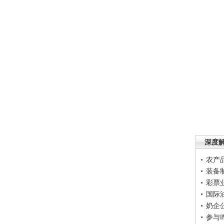
深度
农产
装备
彩票
国际
奶企
参与