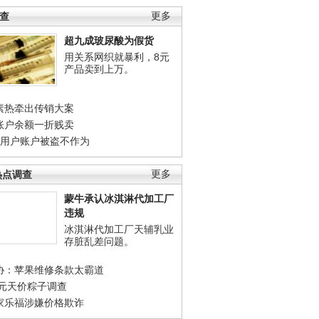
调查
更多
超九成玻尿酸为假货
用关系网织就暴利，8元
产品卖到上万。
素热牵出传销大案
账户余额一折贱卖
店用户账户被盗不作为
热点调查
更多
蒙牛承认冰淇淋代加工厂
违规
冰淇淋代加工厂天辅乳业
存脏乱差问题。
协：苹果维修条款太霸道
0元天价粽子调查
家乐福涉嫌价格欺诈