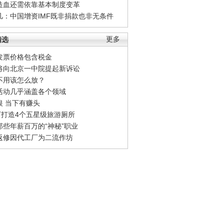
造血还需依靠基本制度变革
凡：中国增资IMF既非捐款也非无条件
精选
更多
发票价格包含税金
将向北京一中院提起新诉讼
不用该怎么放？
活动几乎涵盖各个领域
银 当下有赚头
0万打造4个五星级旅游厕所
那些年薪百万的“神秘”职业
返修因代工厂为二流作坊