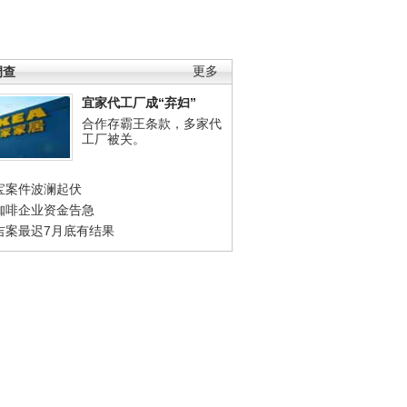
调查
更多
宜家代工厂成“弃妇”
合作存霸王条款，多家代
工厂被关。
宝案件波澜起伏
咖啡企业资金告急
吉案最迟7月底有结果