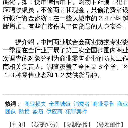
能化，如：使用假信用卡、购物卡诈骗；犯
应聘收银员，不偷商品和现金，只偷消费者
行银行资金盗窃；在一些大城市的２４小时
断增加，有些直接伤害了售货员的人身安全
据介绍，中国商业联合会商业防损专业委
一季度在全行业开展了第三次全国范围内商
次调查的对象分别为商业零售企业的防损工
商相关负责人。调查覆盖了全国２６个省、
１３种零售业态和１２类供货品种。
热词：
商业损失
全国城镇
消费者
商业零售
商业
团伙
防损
盗窃
供应商
犯罪案件
【
打印
】【
我要纠错
】【
复制链接
】【
转发邮件
】