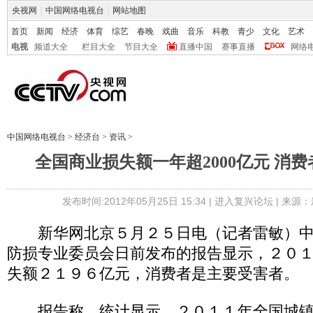
央视网
|
中国网络电视台
|
网站地图
首页
新闻
经济
体育
综艺
春晚
戏曲
音乐
科教
青少
文化
艺术
电视
频道大全
栏目大全
节目大全
直播中国
赛事直播
网络
中国网络电视台
>
经济台
>
资讯
>
全国商业损失额一年超2000亿元 消
发布时间:2012年05月25日 15:34 |
进入复兴论坛
| 来源：
新华网北京５月２５日电（记者雷敏）中
防损专业委员会日前发布的报告显示，２０
失额２１９６亿元，消费者是主要受害者。
报告称，统计显示，２０１１年全国城镇