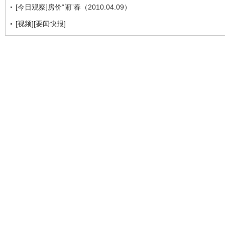
[今日观察]房价“闹”春（2010.04.09）
[视频][要闻快报]