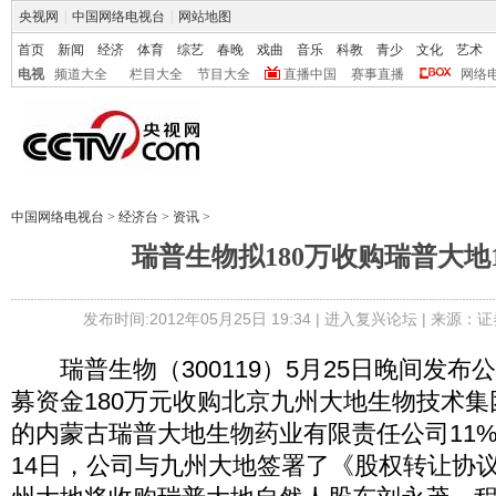
央视网
|
中国网络电视台
|
网站地图
首页
新闻
经济
体育
综艺
春晚
戏曲
音乐
科教
青少
文化
艺术
电视
频道大全
栏目大全
节目大全
直播中国
赛事直播
网络
中国网络电视台
>
经济台
>
资讯
>
瑞普生物拟180万收购瑞普大地
发布时间:2012年05月25日 19:34 |
进入复兴论坛
| 来源：证
瑞普生物（300119）5月25日晚间发布
募资金180万元收购北京九州大地生物技术
的内蒙古瑞普大地生物药业有限责任公司11%的
14日，公司与九州大地签署了《股权转让协