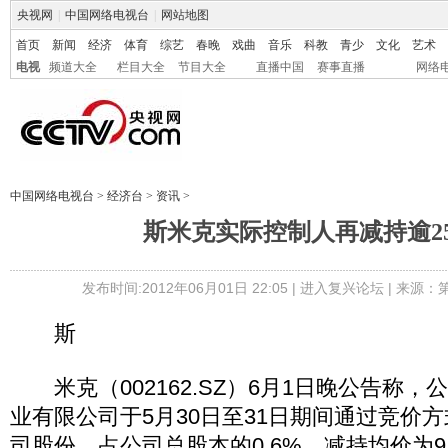
央视网
|
中国网络电视台
|
网站地图
首页
新闻
经济
体育
综艺
春晚
戏曲
音乐
科教
青少
文化
艺术
电视
频道大全
栏目大全
节目大全
直播中国
赛事直播
网络
中国网络电视台
>
经济台
>
资讯
>
斯米克实际控制人再减持逾2
发布时间:2012年06月01日 22:05 |
进入复兴论坛
| 来源：
斯
米克（002162.SZ）6月1日晚公告称，
业有限公司于5月30日至31日期间通过竞价方式
司股份，占公司总股本的0.6%，减持均价为9.