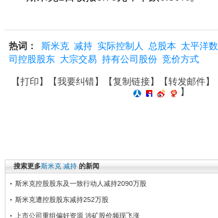
热词：
斯米克
减持
实际控制人
总股本
太平洋数
司控股股东
大宗交易
持有公司股份
竞价方式
【
打印
】【
我要纠错
】【
复制链接
】【
转发邮件
】
】
搜索更多
斯米克
减持
的新闻
斯米克控股股东及一致行动人减持2090万股
斯米克遭控股股东减持252万股
上市公司重组偏好资源 涉矿股价频现飞涨