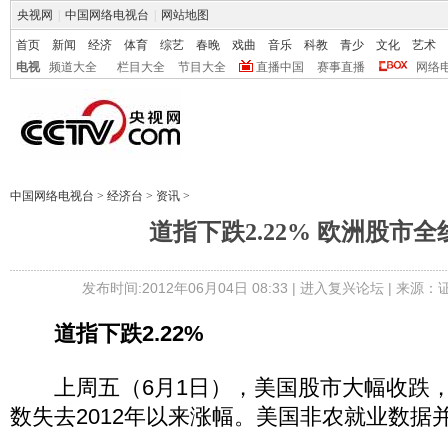
央视网
|
中国网络电视台
|
网站地图
首页
新闻
经济
体育
综艺
春晚
戏曲
音乐
科教
青少
文化
艺术
电视
频道大全
栏目大全
节目大全
直播中国
赛事直播
网络
中国网络电视台
>
经济台
>
资讯
>
道指下跌2.22% 欧洲股市
发布时间:2012年06月04日 08:33 |
进入复兴论坛
| 来源：
道指下跌2.22%
上周五（6月1日），美国股市大幅收跌，
数失去2012年以来涨幅。美国非农就业数据