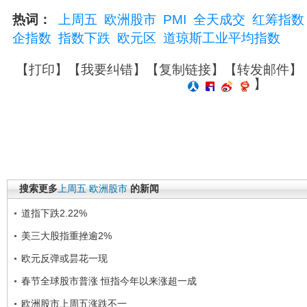
热词：
上周五
欧洲股市
PMI
全天成交
红筹指数
企指数
指数下跌
欧元区
道琼斯工业平均指数
【
打印
】【
我要纠错
】【
复制链接
】【
转发邮件
】
】
搜索更多
上周五
欧洲股市
的新闻
道指下跌2.22%
美三大股指重挫逾2%
欧元反弹或昙花一现
春节全球股市普涨 恒指今年以来涨超一成
欧洲股市上周五涨跌不一