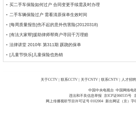
买二手车保险如何过户 合同变更手续需及时办理
二手车辆保险过户 需看清原保单生效时间
[每周质量报告]伤不起的意外伤害险(20120318)
[有法大家帮]援助律师帮商户寻回千万理赔
法律讲堂 2010年 第311期 蹊跷的保单
[儿童节快乐]儿童保险也热销
关于CCTV
|
联系CCTV
|
关于CNTV
|
联系CNTV
|
人才招聘
中国中央电视台 中国网络电
违法和不良信息举报
京ICP证060535号
网上传播视听节目许可证号 0102004
新出网证（京）字0