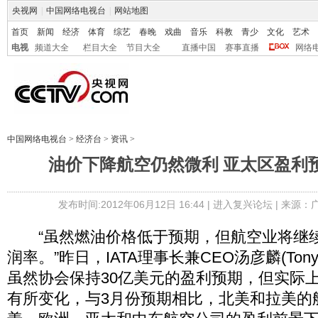
央视网
|
中国网络电视台
|
网站地图
首页
新闻
经济
体育
综艺
春晚
戏曲
音乐
科教
青少
文化
艺术
电视
频道大全
栏目大全
节目大全
直播中国
赛事直播
网络
中国网络电视台
>
经济台
>
资讯
>
油价下降航空仍然微利 亚太区盈利
发布时间:2012年06月12日 16:44 |
进入复兴论坛
| 来源：
“虽然燃油价格低于预期，但航空业将继续维
润率。”昨日，IATA理事长兼CEO汤彦麟(Tony 
虽然协会保持30亿美元的盈利预期，但实际
有所变化，与3月份预期相比，北美和拉美的